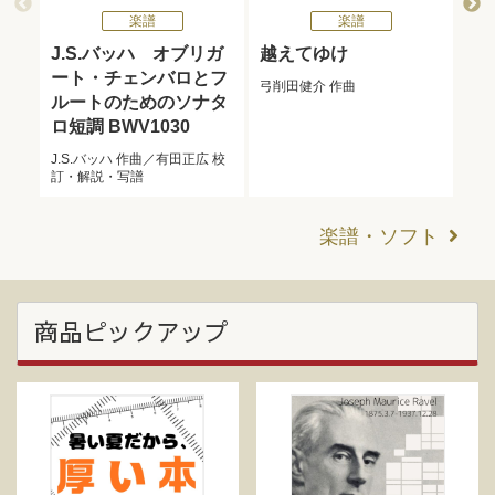
楽譜
楽譜
二部
J.S.バッハ オブリガ
越えてゆけ
ポ
ート・チェンバロとフ
弓削田健介
作曲
ルートのためのソナタ
小野
作曲
ロ短調 BWV1030
J.S.バッハ
作曲／
有田正広
校
訂・解説・写譜
楽譜・ソフト
商品ピックアップ