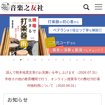
togg
navi
謹んで熊本地震災害のお見舞いを申し上げます （2026.07.31）
学校その他の教育機関で行う、オンライン授業等での弊社刊行著
作物利用について （2020.06.01）
お知らせ