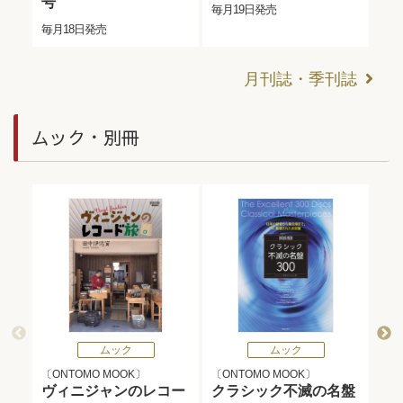
号
年
毎月19日発売
毎月18日発売
毎月
月刊誌・季刊誌
ムック・別冊
ムック
ムック
ONTOMO MOOK
ONTOMO MOOK
O
ヴィニジャンのレコー
クラシック不滅の名盤
国