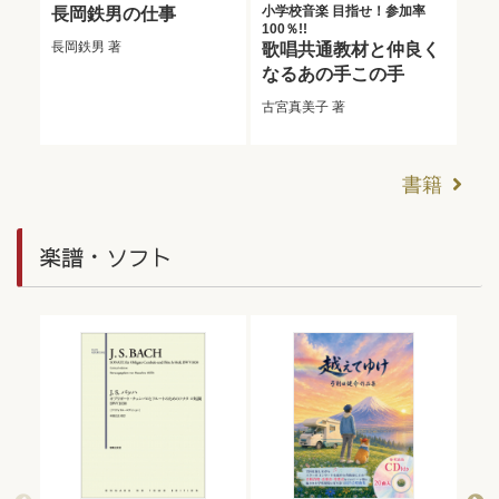
小学校音楽 目指せ！参加率
O
長岡鉄男の仕事
100％!!
も
長岡鉄男
著
歌唱共通教材と仲良く
１
なるあの手この手
ラ
古宮真美子
著
相場
書籍
楽譜・ソフト