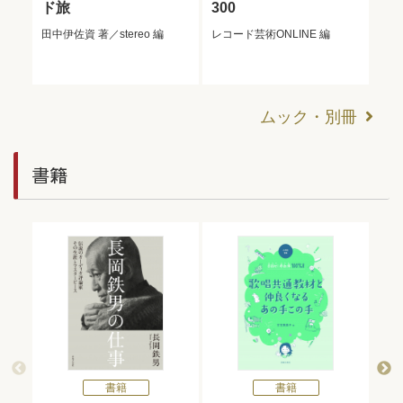
ド旅
300
代
田中伊佐資
著／
stereo
編
レコード芸術ONLINE
編
澤村
ムック・別冊
書籍
書籍
書籍