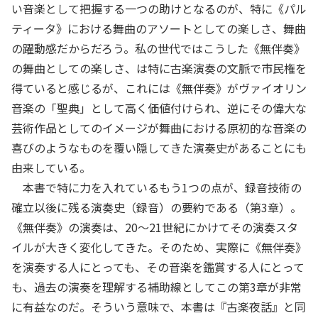
い音楽として把握する一つの助けとなるのが、特に《パル
ティータ》における舞曲のアソートとしての楽しさ、舞曲
の躍動感だからだろう。私の世代ではこうした《無伴奏》
の舞曲としての楽しさ、は特に古楽演奏の文脈で市民権を
得ていると感じるが、これには《無伴奏》がヴァイオリン
音楽の「聖典」として高く価値付けられ、逆にその偉大な
芸術作品としてのイメージが舞曲における原初的な音楽の
喜びのようなものを覆い隠してきた演奏史があることにも
由来している。
本書で特に力を入れているもう1つの点が、録音技術の
確立以後に残る演奏史（録音）の要約である（第3章）。
《無伴奏》の演奏は、20〜21世紀にかけてその演奏スタ
イルが大きく変化してきた。そのため、実際に《無伴奏》
を演奏する人にとっても、その音楽を鑑賞する人にとって
も、過去の演奏を理解する補助線としてこの第3章が非常
に有益なのだ。そういう意味で、本書は『古楽夜話』と同