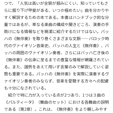
つで、「人気は高いが全貌が掴みにくい、知っていてもさ
らに掘り下げ甲斐がある、いつか極めたい」曲を分かりや
すく解説するための本である。本書はハンドブック的な分
量ではあるが、単なる楽曲の構成や聞きどころ、演奏の手
助けになる情報などを簡潔に紹介するだけではない。バッ
ハの《無伴奏》を取り巻くさまざまな文脈——バロック時
代のヴァイオリン音楽史、バッハの人生と《無伴奏》、バ
ッハの周囲のヴァイオリン奏者、さらにはバッハ亡き後の
《無伴奏》の伝承に至るまでの豊富な情報が網羅されてい
る。また、譜例をあえて用いず言葉のみで解説していく姿
勢も重要である。バッハの《無伴奏》を実際に演奏するヴ
ァイオリン奏者のみならず、音楽を愛聴する方々への配慮
も十分になされている。
紹介で特に力が入っている点が2つあり、1つは３曲の
《パルティータ》（舞曲のセット）における各舞曲の説明
である（第2章）。これは、《無伴奏》をより親しみやす