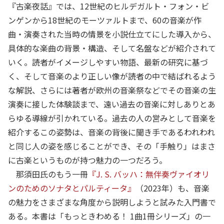
『古楽夜話』では、12世紀のヒルデガルト・フォン・ビ
ンゲンから18世紀のモーツァルトまで、60の音楽が作
曲・演奏された当時の情景を小説仕立てにした導入から、
具体的な楽曲の背景・構造、そして名盤などが紹介されて
いく。読者がイメージしやすい物語、最新の研究に基づ
く、そして音楽のより正しい像が読者の中で結ばれるよう
な解説、さらには著者が欧州の音楽祭などでその音楽の生
演奏に接した体験談まで、遠い過去の音楽に対しありとあ
らゆる導線が引かれている。過去の人の営みとして音楽を
紹介するこの姿勢は、音楽の背後に聞き手であるわれわれ
と同じ人の姿を感じることができ、その「手触り」はまさ
に古楽というものが持つ魅力の一つだろう。
那須田氏のもう一冊
『J. S. バッハ：無伴奏ヴァイオリ
ンのためのソナタとパルティータ』
（2023年）も、音楽
の魅力をさまざまな角度から説明しようと試みた入門書で
ある。本書は「もっときわめる！ 1曲1冊シリーズ」の一