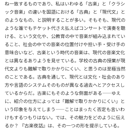
ね一致するものであり、私はいわゆる「古楽」と「クラシ
ック音楽」の違いを国語における「古典」と「現代文」と
のようなもの、と説明することが多い。そもそも、現代の
ような誰でもチケット代さえ払えばコンサートで演奏を聴
ける、という文化や、公教育の中で音楽が組み込まれてい
ること、社会の中での音楽の位置付けや担い手・受け手の
意味合いなど、古楽という時代の音楽は、現代の音楽文化
とは異なるありようを見せている。学校の古典の授業が現
代文よりも難解で取りかかりにくい、と思うのは至極当然
のことである。古典を通して、現代とは文化・社会のあり
方や言語のシステムそのものが異なる過去へとアクセスし
ているからだ。古楽にもそのような側面がある——ゆえ
に、紹介の仕方によっては「難解で取りかかりにくい」と
いう印象を与えてしまう——ことはまったく否定も言いわ
けもするつもりはない。では、その魅力をどのように伝え
るか？ 『古楽夜話』は、その一つの形を提示している。