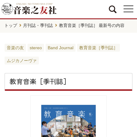
togg
navi
トップ
月刊誌・季刊誌
教育音楽［季刊誌］ 最新号の内容
音楽の友
stereo
Band Journal
教育音楽［季刊誌］
ムジカノーヴァ
教育音楽［季刊誌］