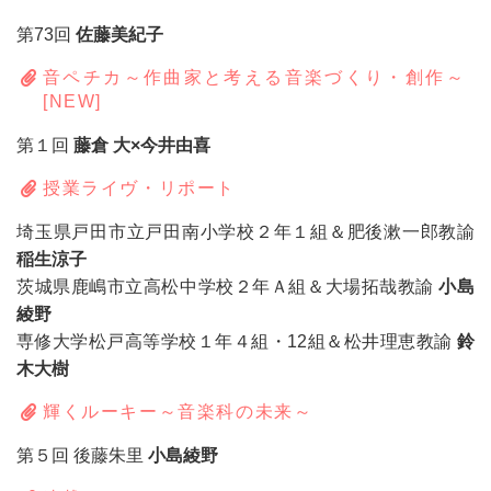
第73回
佐藤美紀子
音ペチカ～作曲家と考える音楽づくり・創作～
[NEW]
第１回
藤倉 大×今井由喜
授業ライヴ・リポート
埼玉県戸田市立戸田南小学校２年１組＆肥後漱一郎教諭
稲生涼子
茨城県鹿嶋市立高松中学校２年Ａ組＆大場拓哉教諭
小島
綾野
専修大学松戸高等学校１年４組・12組＆松井理恵教諭
鈴
木大樹
輝くルーキー～音楽科の未来～
第５回 後藤朱里
小島綾野