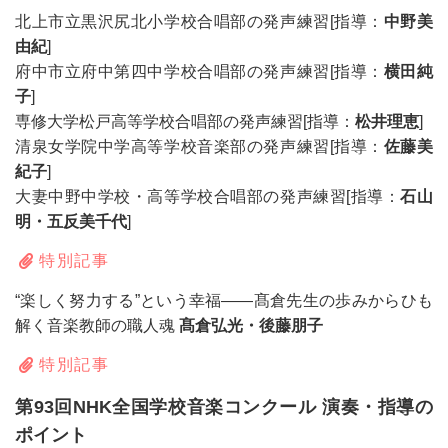
北上市立黒沢尻北小学校合唱部の発声練習[指導：
中野美
由紀
]
府中市立府中第四中学校合唱部の発声練習[指導：
横田純
子
]
専修大学松戸高等学校合唱部の発声練習[指導：
松井理恵
]
清泉女学院中学高等学校音楽部の発声練習[指導：
佐藤美
紀子
]
大妻中野中学校・高等学校合唱部の発声練習[指導：
石山
明・五反美千代
]
特別記事
“楽しく努力する”という幸福――髙倉先生の歩みからひも
解く音楽教師の職人魂
髙倉弘光・後藤朋子
特別記事
第93回NHK全国学校音楽コンクール 演奏・指導の
ポイント