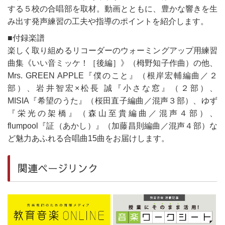
する５校の合唱部を取材。動画とともに、豊かな響きを生
み出す発声練習の工夫や指導のポイントを紹介します。
■付録楽譜
楽しく取り組めるリコーダーのウォーミングアップ用練習
曲集《いい音ミッケ！［後編］》（栂野知子作曲）の他、
Mrs. GREEN APPLE『僕のこと』（根岸宏輔編曲／２
部）、岩井智宏×松長 誠『小さな窓』（２部）、
MISIA『希望のうた』（桜田直子編曲／混声３部）、ゆず
『栄光の架橋』（森山至貴編曲／混声４部）、
flumpool『証（あかし）』（加藤昌則編曲／混声４部）な
ど魅力あふれる合唱曲15曲をお届けします。
関連ページリンク