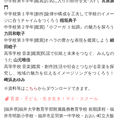
小学校第６学年[鑑賞]お気に入りの部分を見つけて
宮原源
門
中学校第１学年[創作]旋律や構成を工夫して学校のイメー
ジに合うチャイムをつくろう
稲垣典子
中学校第２学年[鑑賞]『小フーガ ト短調』の魅力を探ろう
力田和歌子
中学校第３学年[鑑賞]オペラの豊かな表現を鑑賞しよう
細
田睦子
高等学校 音楽[鑑賞]民謡で伝統と未来をつなぐ、みんなの
うた
山元唯佳
高等学校 音楽[鑑賞・創作]生活や社会とつながる音楽を探
究し、地域の魅力を伝えるイメージソングをつくろう！
崎浜あゆみ
※資料等は
こちら
からダウンロードできます。
音楽・子ども・生き生き！マイ・スクール
[福井県]福井大学教育学部附属義務教育学校 前期課程・福
井市明新小学校・福井市足羽第一中学校・おおい町立大飯