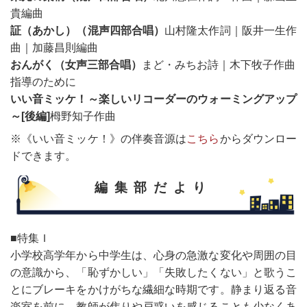
貴編曲
証（あかし）（混声四部合唱）
山村隆太作詞｜阪井一生作
曲｜加藤昌則編曲
おんがく（女声三部合唱）
まど・みちお詩｜木下牧子作曲
指導のために
いい音ミッケ！～楽しいリコーダーのウォーミングアップ
～[後編]
栂野知子作曲
※《いい音ミッケ！》の伴奏音源は
こちら
からダウンロー
ドできます。
編集部だより
■特集Ｉ
小学校高学年から中学生は、心身の急激な変化や周囲の目
の意識から、「恥ずかしい」「失敗したくない」と歌うこ
とにブレーキをかけがちな繊細な時期です。静まり返る音
楽室を前に、教師が焦りや戸惑いを感じることも少なくあ