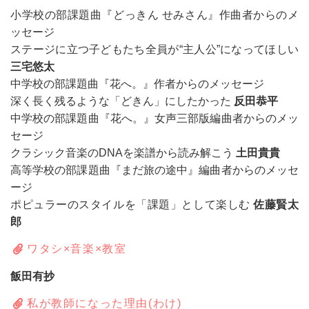
小学校の部課題曲『どっきん せみさん』作曲者からのメ
ッセージ
ステージに立つ子どもたち全員が“主人公”になってほしい
三宅悠太
中学校の部課題曲『花へ。』作者からのメッセージ
深く長く残るような「どきん」にしたかった
反田恭平
中学校の部課題曲『花へ。』女声三部版編曲者からのメッ
セージ
クラシック音楽のDNAを楽譜から読み解こう
土田貴貴
高等学校の部課題曲『まだ旅の途中』編曲者からのメッセ
ージ
ポピュラーのスタイルを「課題」として楽しむ
佐藤賢太
郎
ワタシ×音楽×教室
飯田有抄
私が教師になった理由(わけ)