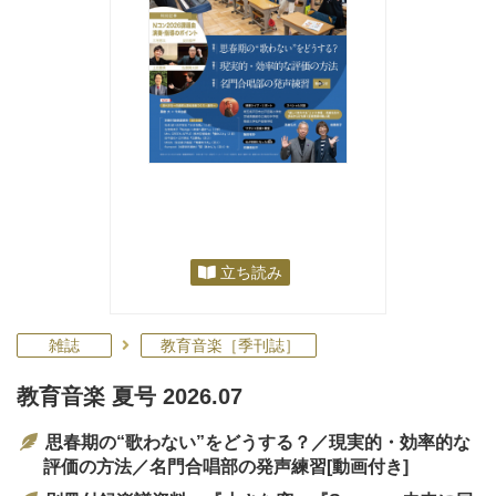
立ち読み
雑誌
教育音楽［季刊誌］
教育音楽 夏号 2026.07
思春期の“歌わない”をどうする？／現実的・効率的な
評価の方法／名門合唱部の発声練習[動画付き]