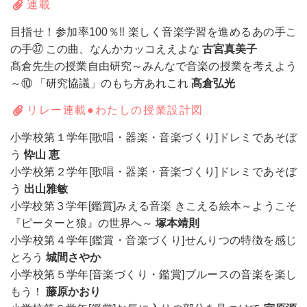
連載
目指せ！参加率100％‼ 楽しく音楽学習を進めるあの手こ
の手㊲ この曲、なんかカッコええよな
古宮真美子
髙倉先生の授業自由研究～みんなで音楽の授業を考えよう
～⑩ 「研究協議」のもち方あれこれ
髙倉弘光
リレー連載●わたしの授業設計図
小学校第１学年[歌唱・器楽・音楽づくり]ドレミであそぼ
う
忰山 恵
小学校第２学年[歌唱・器楽・音楽づくり]ドレミであそぼ
う
出山雅敏
小学校第３学年[鑑賞]みえる音楽 きこえる絵本～ようこそ
『ピーターと狼』の世界へ～
塚本靖則
小学校第４学年[鑑賞・音楽づくり]せんりつの特徴を感じ
とろう
城間さやか
小学校第５学年[音楽づくり・鑑賞]ブルースの音楽を楽し
もう！
藤原かおり