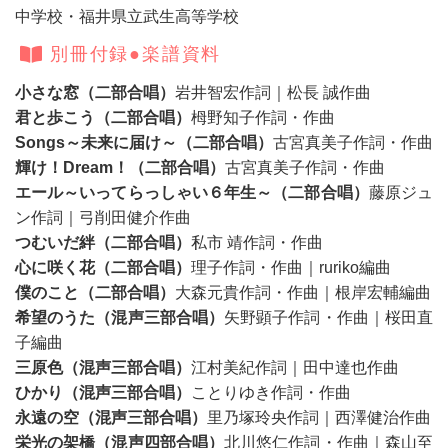
中学校・福井県立武生高等学校
別冊付録●楽譜資料
小さな窓（二部合唱）
岩井智宏作詞｜松長 誠作曲
君と歩こう（二部合唱）
栂野知子作詞・作曲
Songs～未来に届け～（二部合唱）
古宮真美子作詞・作曲
輝け！Dream！（二部合唱）
古宮真美子作詞・作曲
エール～いってらっしゃい６年生～（二部合唱）
藤原ジュ
ン作詞｜弓削田健介作曲
つむいだ絆（二部合唱）
私市 靖作詞・作曲
心に咲く花（二部合唱）
理子作詞・作曲｜ruriko編曲
僕のこと（二部合唱）
大森元貴作詞・作曲｜根岸宏輔編曲
希望のうた（混声三部合唱）
矢野顕子作詞・作曲｜桜田直
子編曲
三原色（混声三部合唱）
江村美紀作詞｜田中達也作曲
ひかり（混声三部合唱）
ことりゆき作詞・作曲
永遠の空（混声三部合唱）
里乃塚玲央作詞｜西澤健治作曲
栄光の架橋（混声四部合唱）
北川悠仁作詞・作曲｜森山至