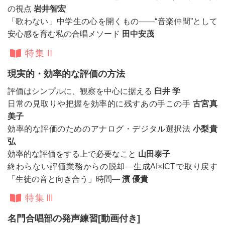
の視点
岩井智宏
「歌わない」中学生の心を開くもの――“音楽仲間”として
安心感を育む私の合唱メソード
田中安茂
特集Ⅱ
現実的・効率的な評価の方法
評価はシンプルに、観察を中心に据える
臼井 学
日常の見取りや把握を効率的に残すあの手この手
古宮真
美子
効率的な評価のためのアナログ・デジタル選択法
小梨貴
弘
効率的な評価をする上で必要なこと
山田泰子
終わらない評価業務からの脱却―生成AI×ICTで取り戻す
「生徒の音と向き合う」時間―
濱 優貴
特集Ⅲ
名門合唱部の発声練習[動画付き]