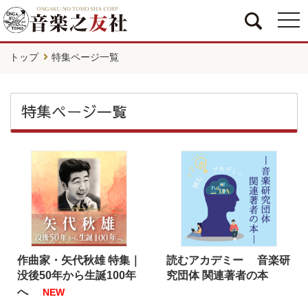
togg
navi
トップ
特集ページ一覧
特集ページ一覧
作曲家・矢代秋雄 特集｜
読むアカデミー 音楽研
没後50年から生誕100年
究団体 関連著者の本
へ
NEW