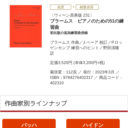
楽譜
鍵盤楽器
ウィーン原典版 231
ブラームス ピアノのための51の練
習曲
初出版の追加練習曲併録
ブラームス
作曲／
J.ベーア
校訂／
P.ロッ
ゲンカンプ
練習へのヒント／
野田清隆
訳
定価
3,520円
(本体3,200円+税)
菊倍変・112頁 ／ 発行：2023年3月 ／
ISBN：9784276402317 ／ 商品コード：
402310
作曲家別ラインナップ
バッハ
ハイドン