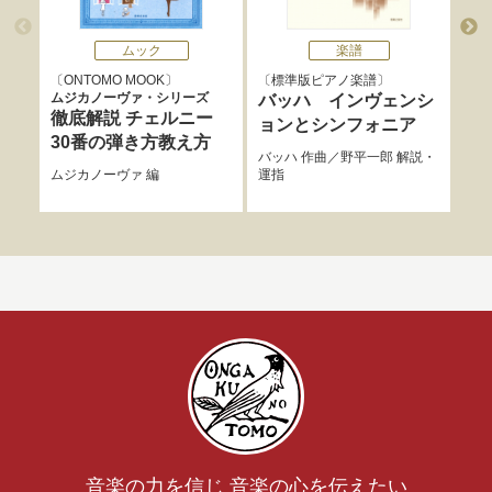
ムック
楽譜
ONTOMO MOOK
標準版ピアノ楽譜
ウ
ムジカノーヴァ・シリーズ
バッハ インヴェンシ
バ
徹底解説 チェルニー
ョンとシンフォニア
ョ
30番の弾き方教え方
バッハ
作曲／
野平一郎
解説・
バッ
ムジカノーヴァ
編
運指
スル
運指
音楽の力を信じ 音楽の心を伝えたい