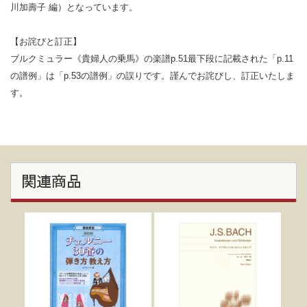
川加壽子 編）となっています。
【お詫びと訂正】
ブルクミュラー《貴婦人の乗馬》の楽譜p.51最下段に記載された「p.11
の譜例」は「p.53の譜例」の誤りです。謹んでお詫びし、訂正いたしま
す。
関連商品