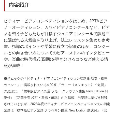
内容紹介
ピティナ・ピアノコンペティションをはじめ、JPTAピア
ノ・オーディション、カワイピアノコンクールなど、ピア
ノを習う子どもたちが目指すジュニアコンクールで課題曲
に選ばれる人気曲を取り上げ、誌上レッスンを集めた参考
書。指導のポイントや学習に役立つ記事のほか、コンクー
ルとの向き合い方についてのピアニストへのインタビュー
や、楽曲の時代様式(四期)を弾き分けるコツなど使える情
報が満載！
※当ムックの「ピティナ・ピアノコンペティション課題曲 演奏・指導
のヒント」に掲載されているp.90-91「ラモー《メヌエット》イ短調」
の楽譜は、『標準版ピアノ楽譜 ラモー クラヴサン曲集 New Edition 解
説付』（花岡千春 校訂・運指・解説）から転載、当楽譜に基づき解説
されていますが、2026年度ピティナ・ピアノコンペティションでの指定
楽譜は『標準版ピアノ楽譜 クラヴサン曲集 New Edition 解説付』（安