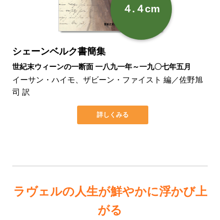
４.４cm
シェーンベルク書簡集
世紀末ウィーンの一断面 一八九一年～一九〇七年五月
イーサン・ハイモ、ザビーン・ファイスト 編／佐野旭
司 訳
詳しくみる
ラヴェルの人生が鮮やかに浮かび上
がる