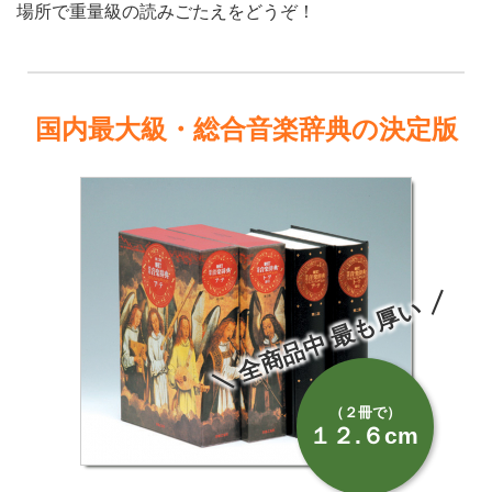
場所で重量級の読みごたえをどうぞ！
国内最大級・総合音楽辞典の決定版
＼ 全商品中 最も厚い ／
（２冊で）
１２.６cm