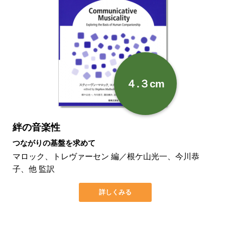
４.３cm
絆の音楽性
つながりの基盤を求めて
マロック、トレヴァーセン 編／根ケ山光一、今川恭
子、他 監訳
詳しくみる