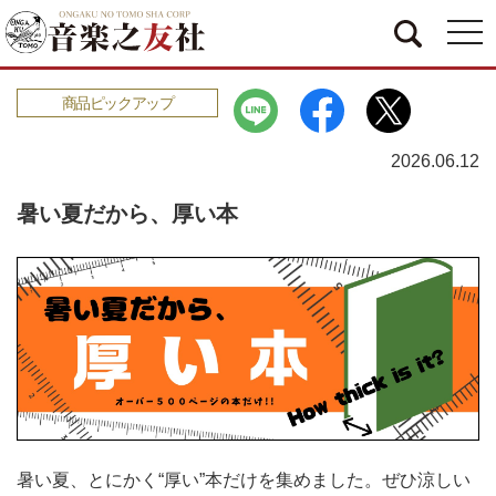
togg
navi
商品ピックアップ
2026.06.12
暑い夏だから、厚い本
暑い夏、とにかく“厚い”本だけを集めました。ぜひ涼しい