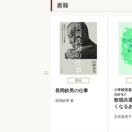
書籍
書籍
小学校音楽
長岡鉄男の仕事
100％!!
歌唱共
長岡鉄男
著
くなる
古宮真美子