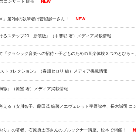
念コンサート 開催
NEW
メ」第2回の執筆者は菅沼起一さん！
NEW
けるステップ20 新装版』（甲斐彰 著）メディア掲載情報
て『クラシック音楽への招待～子どものための音楽体験３つのとびら～
ベストセレクション』（春畑セロリ 編）メディア掲載情報
満徹』（原塁 著）メディア掲載情報
考える（安川智子、藤田茂 編著／エヴェレット宇野弥生、長木誠司 コ
おり』の著者、石原勇太郎さんのブルックナー講座、松本で開催！