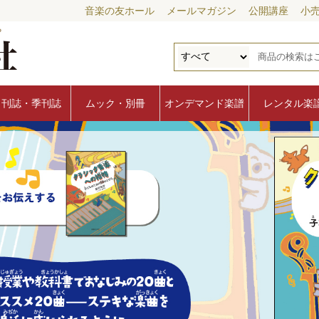
音楽の友ホール
メールマガジン
公開講座
小
月刊誌・季刊誌
ムック・別冊
オンデマンド楽譜
レンタル楽