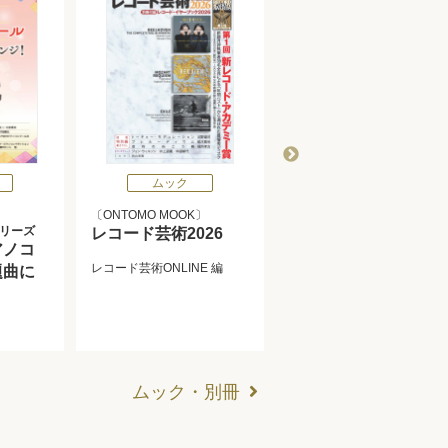
ムック
ムック
ONTOMO MOOK
ONTOMO MOOK
リーズ
ムジカノーヴァ・シリーズ
レコード芸術2026
アノコ
徹底解説 チェルニー
レコード芸術ONLINE
編
題曲に
30番の弾き方教え方
ムジカノーヴァ
編
ムック・別冊