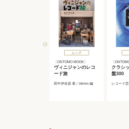
ムック
ONTOMO MOOK
ONTOM
ヴィニジャンのレコ
クラシ
ード旅
盤300
田中伊佐資
著／
stereo
編
レコード芸術