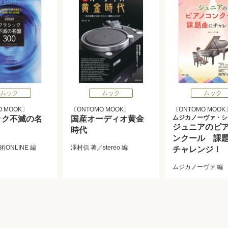
ムック
ムック
ムック
O MOOK
ONTOMO MOOK
ONTOMO MOOK
ムジカノーヴァ・シ
ック不滅の名
国産オーディオ黄金
ジュニアのピ
時代
ンクール 課
ONLINE
編
澤村信
著／
stereo
編
チャレンジ！
ムジカノーヴァ
編