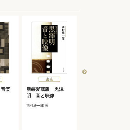
書籍
書籍
と音楽
新装愛蔵版 黒澤
矢代秋雄音楽論集
明 音と映像
矢代秋雄
著
西村雄一郎
著