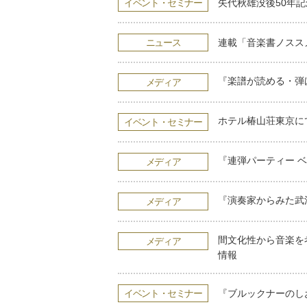
イベント・セミナー
矢代秋雄没後50年記
ニュース
連載「音楽書ノスス
『楽譜が読める・弾
メディア
ホテル椿山荘東京に
イベント・セミナー
『連弾パーティー 
メディア
『演奏家からみた武
メディア
間文化性から音楽を
メディア
情報
イベント・セミナー
『ブルックナーのし