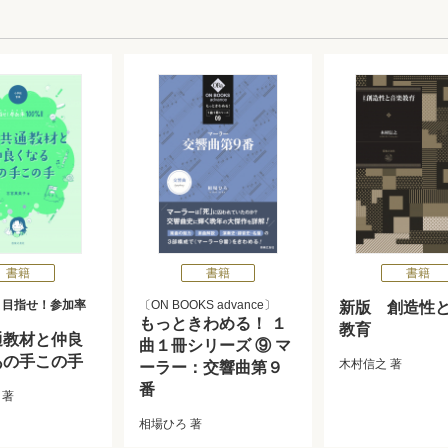
書籍
書籍
書籍
 目指せ！参加率
ON BOOKS advance
新版 創造性
もっときわめる！ １
教育
通教材と仲良
曲１冊シリーズ ⑨ マ
あの手この手
木村信之
著
ーラー：交響曲第９
番
著
相場ひろ
著