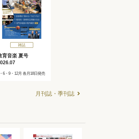
雑誌
教育音楽 夏号
026.07
3・6・9・12月 各月18日発売
月刊誌・季刊誌