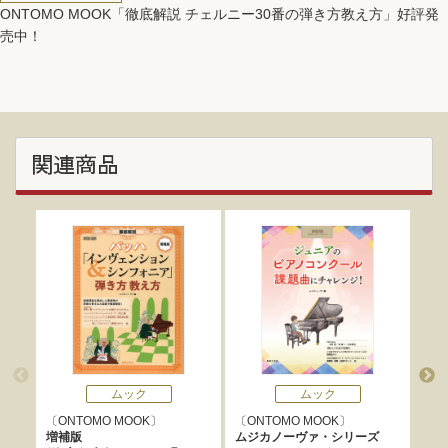
ONTOMO MOOK「徹底解説 チェルニー30番の弾き方教え方」好評発
売中！
関連商品
ムック
ムック
ONTOMO MOOK
ONTOMO MOOK
標
増補版
ムジカノーヴァ・シリーズ
ラ