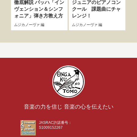
徹底解説 バッハ「イン
ジュニアのピアノコン
集
ヴェンション＆シンフ
クール 課題曲にチャ
ラヴ
ォニア」弾き方教え方
レンジ！
／
務
訂協
ムジカノーヴァ
編
ムジカノーヴァ
編
音楽の力を信じ 音楽の心を伝えたい
JASRAC許諾番号：
S1009152267