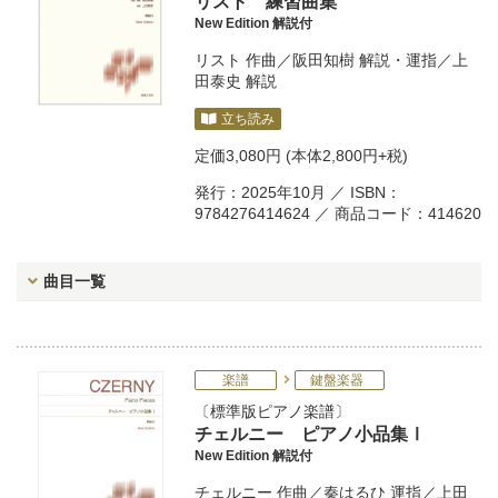
リスト 練習曲集
New Edition 解説付
リスト
作曲／
阪田知樹
解説・運指／
上
田泰史
解説
立ち読み
定価
3,080円
(本体2,800円+税)
発行：2025年10月 ／ ISBN：
9784276414624 ／ 商品コード：414620
曲目一覧
楽譜
鍵盤楽器
標準版ピアノ楽譜
チェルニー ピアノ小品集Ⅰ
New Edition 解説付
チェルニー
作曲／
秦はるひ
運指／
上田