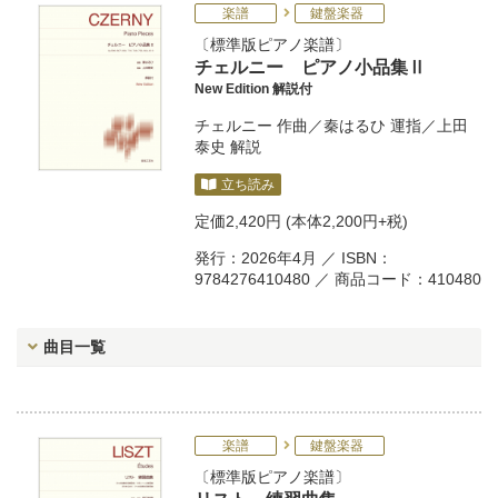
楽譜
鍵盤楽器
標準版ピアノ楽譜
チェルニー ピアノ小品集Ⅱ
New Edition 解説付
チェルニー
作曲／
秦はるひ
運指／
上田
泰史
解説
立ち読み
定価
2,420円
(本体2,200円+税)
発行：2026年4月 ／ ISBN：
9784276410480 ／ 商品コード：410480
曲目一覧
楽譜
鍵盤楽器
標準版ピアノ楽譜