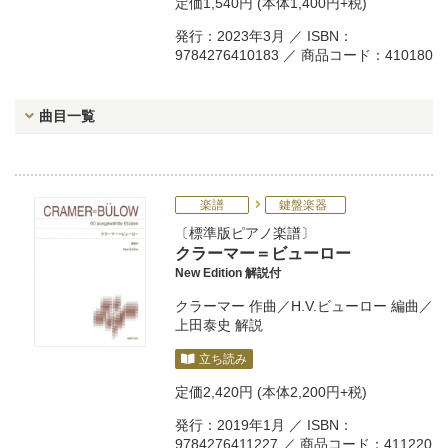
定価
1,540円
(本体1,400円+税)
発行：2023年3月 ／ ISBN：
9784276410183 ／ 商品コード：410180
曲目一覧
楽譜
鍵盤楽器
標準版ピアノ楽譜
クラーマー＝ビューロー
New Edition 解説付
クラーマー
作曲／
H.V.ビューロー
編曲／
上田泰史
解説
立ち読み
定価
2,420円
(本体2,200円+税)
発行：2019年1月 ／ ISBN：
9784276411227 ／ 商品コード：411220