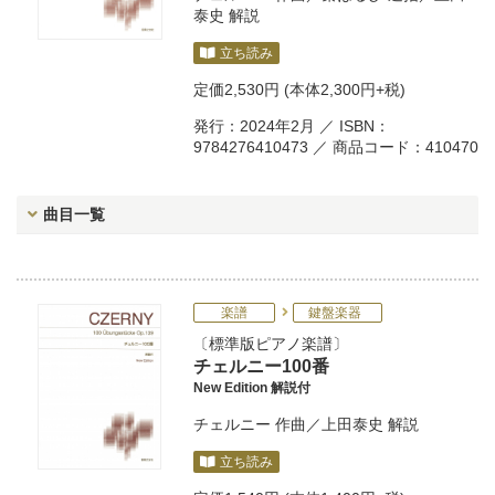
泰史
解説
立ち読み
定価
2,530円
(本体2,300円+税)
発行：2024年2月 ／ ISBN：
9784276410473 ／ 商品コード：410470
曲目一覧
楽譜
鍵盤楽器
標準版ピアノ楽譜
チェルニー100番
New Edition 解説付
チェルニー
作曲／
上田泰史
解説
立ち読み