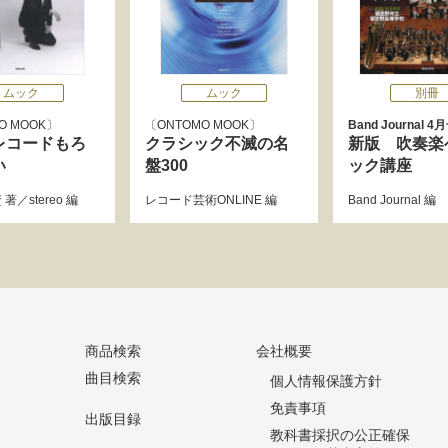
ムック
ムック
別冊
O MOOK
ONTOMO MOOK
Band Journal 
レコードもろ
クラシック不滅の名
新版 吹奏楽
い
盤300
ック講座
資
著／
stereo
編
レコード芸術ONLINE
編
Band Journal
編
商品検索
会社概要
曲目検索
個人情報保護方針
免責事項
出版目録
教科書採択の公正確保