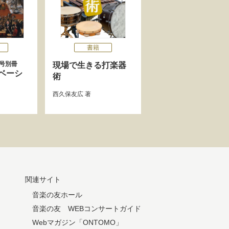
書籍
4月号別冊
現場で生きる打楽器
ベーシ
術
西久保友広
著
関連サイト
音楽の友ホール
音楽の友 WEBコンサートガイド
Webマガジン「ONTOMO」