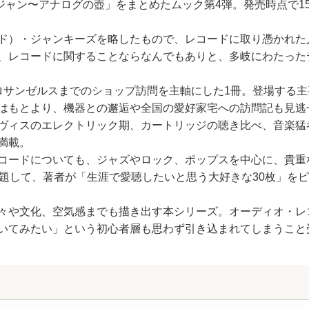
ィニジャン〜アナログの壺」をまとめたムック第4弾。発売時点で
ド）・ジャンキーズを略したもので、レコードに取り憑かれた
、レコードに関することならなんでもありと、多岐にわたった
ロサンゼルスまでのショップ訪問を主軸にした1冊。登場する主
はもとより、機器との邂逅や全国の愛好家宅への訪問記も見逃
ヴィスのエレクトリック期、カートリッジの聴き比べ、音楽猛
満載。
コードについても、ジャズやロック、ポップスを中心に、貴重
と題して、著者が「生涯で愛聴したいと思う大好きな30枚」を
々や文化、空気感までも描き出す本シリーズ。オーディオ・レ
いてみたい」という初心者層も思わず引き込まれてしまうこと