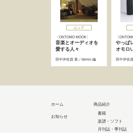
ムック
ONTOMO MOOK
ONTOM
音楽とオーディオを
やっぱ
愛する人々
オモロ
田中伊佐資
著／
stereo
編
田中伊佐
ホーム
商品紹介
書籍
お知らせ
楽譜・ソフト
月刊誌・季刊誌