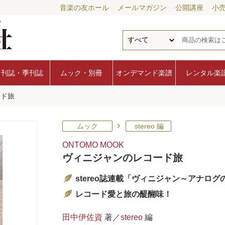
音楽の友ホール
メールマガジン
公開講座
小
月刊誌・季刊誌
ムック・別冊
オンデマンド楽譜
レンタル楽
ード旅
ムック
stereo 編
ONTOMO MOOK
ヴィニジャンのレコード旅
stereo誌連載「ヴィニジャン～アナロ
レコード愛と旅の醍醐味！
田中伊佐資
著／
stereo
編