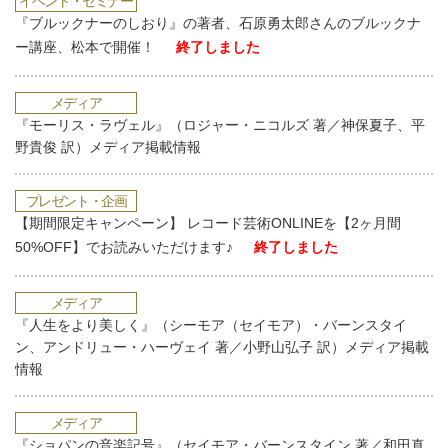
イベント・セミナー
『ブルックナーのしおり』の著者、石原勇太郎さんのブルックナ
ー講座、松本で開催！
終了しました
メディア
『モーリス・ラヴェル』（ロジャー・ニコルズ 著／神保夏子、平
野貴俊 訳）メディア掲載情報
プレゼント・企画
【期間限定キャンペーン】 レコード芸術ONLINEを【2ヶ月間
50%OFF】でお読みいただけます♪
終了しました
メディア
『人生をより美しく』（シーモア（セイモア）・バーンスタイ
ン、アンドリュー・ハーヴェイ 著／小野山弘子 訳）メディア掲載
情報
メディア
『ショパンの音楽記号』（セイモア・バーンスタイン 著／和田真