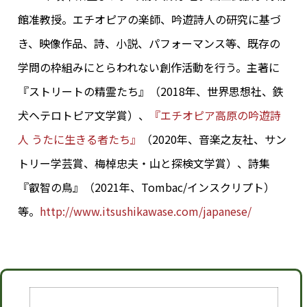
館准教授。エチオピアの楽師、吟遊詩人の研究に基づ
き、映像作品、詩、小説、パフォーマンス等、既存の
学問の枠組みにとらわれない創作活動を行う。主著に
『ストリートの精霊たち』（2018年、世界思想社、鉄
犬ヘテロトピア文学賞）、
『エチオピア高原の吟遊詩
人 うたに生きる者たち』
（2020年、音楽之友社、サン
トリー学芸賞、梅棹忠夫・山と探検文学賞）、詩集
『叡智の鳥』（2021年、Tombac/インスクリプト）
等。
http://www.itsushikawase.com/japanese/