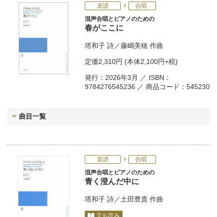
楽譜
合唱
混声合唱とピアノのための
春がここに
塔和子
詩／
藤嶋美穂
作曲
定価
2,310円
(本体2,100円+税)
発行：2026年3月 ／ ISBN：
9784276545236 ／ 商品コード：545230
曲目一覧
楽譜
合唱
混声合唱とピアノのための
青く澄んだ中に
塔和子
詩／
土田豊貴
作曲
立ち読み