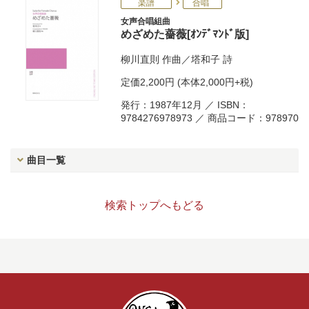
楽譜
合唱
女声合唱組曲
めざめた薔薇[ｵﾝﾃﾞﾏﾝﾄﾞ版]
柳川直則
作曲／
塔和子
詩
定価
2,200円
(本体2,000円+税)
発行：1987年12月 ／ ISBN：
9784276978973 ／ 商品コード：978970
曲目一覧
検索トップへもどる