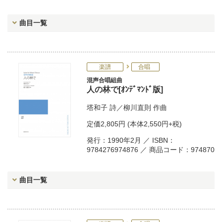
曲目一覧
楽譜
合唱
混声合唱組曲
人の林で[ｵﾝﾃﾞﾏﾝﾄﾞ版]
塔和子
詩／
柳川直則
作曲
定価
2,805円
(本体2,550円+税)
発行：1990年2月 ／ ISBN：
9784276974876 ／ 商品コード：974870
曲目一覧