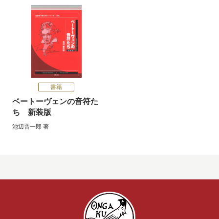
書籍
ベートーヴェンの音符た
ち 新装版
池辺晋一郎
著