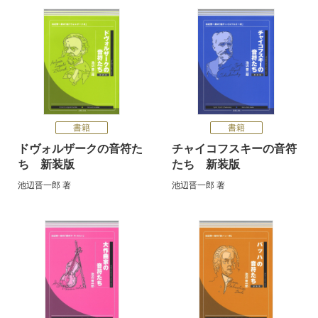
書籍
書籍
ドヴォルザークの音符た
チャイコフスキーの音符
ち 新装版
たち 新装版
池辺晋一郎
著
池辺晋一郎
著