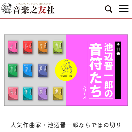
togg
navi
人気作曲家・池辺晋一郎ならではの切り