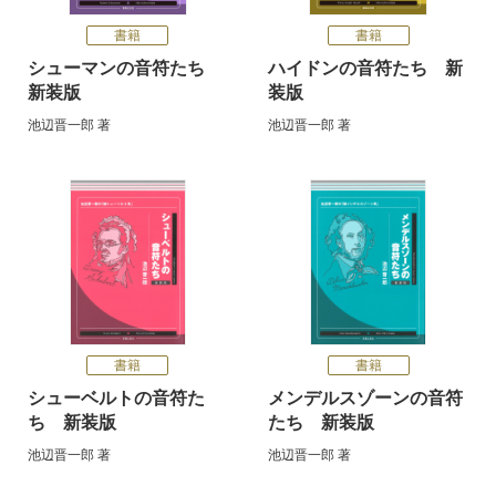
書籍
書籍
シューマンの音符たち
ハイドンの音符たち 新
新装版
装版
池辺晋一郎
著
池辺晋一郎
著
書籍
書籍
シューベルトの音符た
メンデルスゾーンの音符
ち 新装版
たち 新装版
池辺晋一郎
著
池辺晋一郎
著