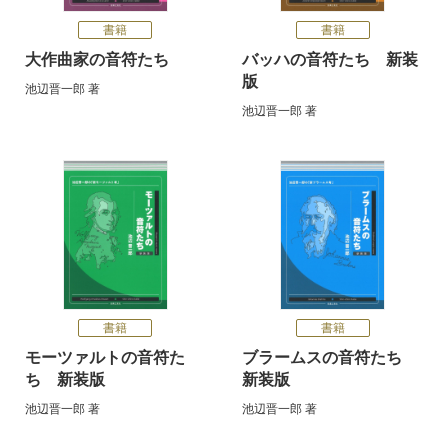
書籍
書籍
大作曲家の音符たち
バッハの音符たち 新装
版
池辺晋一郎
著
池辺晋一郎
著
書籍
書籍
モーツァルトの音符た
ブラームスの音符たち
ち 新装版
新装版
池辺晋一郎
著
池辺晋一郎
著