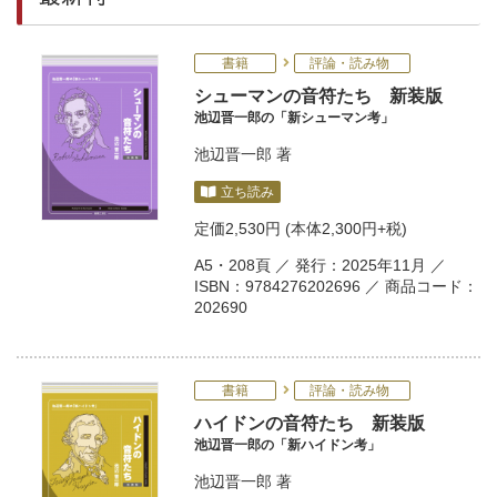
書籍
評論・読み物
シューマンの音符たち 新装版
池辺晋一郎の「新シューマン考」
池辺晋一郎
著
立ち読み
定価
2,530円
(本体2,300円+税)
A5・208頁 ／ 発行：2025年11月 ／
ISBN：9784276202696 ／ 商品コード：
202690
書籍
評論・読み物
ハイドンの音符たち 新装版
池辺晋一郎の「新ハイドン考」
池辺晋一郎
著