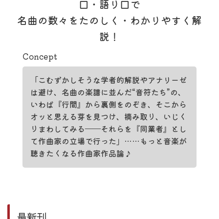
口・語り口で
名曲の数々をたのしく・わかりやすく解
説！
Concept
「こむずかしそうな学者的解説やアナリーゼ
は避け、名曲の楽譜に並んだ“音符たち”の、
いわば『行間』から裏側をのぞき、そこから
オッと思える芽を見つけ、摘み取り、いじく
りまわしてみる――それらを『同業者』とし
て作曲家の立場で行った」……もっと音楽が
聴きたくなる作曲家作品論♪
最新刊