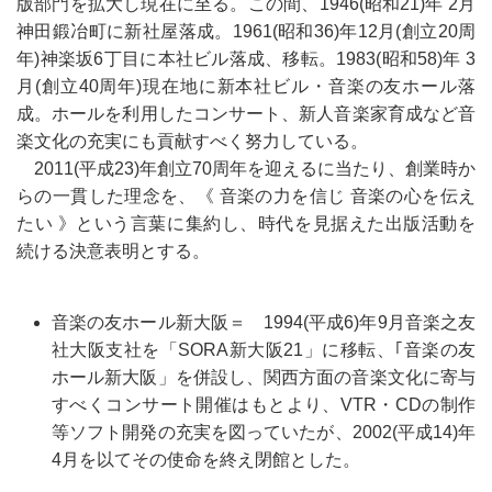
版部門を拡大し現在に至る。この間、1946(昭和21)年 2月
神田鍛冶町に新社屋落成。1961(昭和36)年12月(創立20周
年)神楽坂6丁目に本社ビル落成、移転。1983(昭和58)年 3
月(創立40周年)現在地に新本社ビル・音楽の友ホール落
成。ホールを利用したコンサート、新人音楽家育成など音
楽文化の充実にも貢献すべく努力している。
2011(平成23)年創立70周年を迎えるに当たり、創業時か
らの一貫した理念を、《 音楽の力を信じ 音楽の心を伝え
たい 》という言葉に集約し、時代を見据えた出版活動を
続ける決意表明とする。
音楽の友ホール新大阪＝ 1994(平成6)年9月音楽之友
社大阪支社を「SORA新大阪21」に移転、｢音楽の友
ホール新大阪」を併設し、関西方面の音楽文化に寄与
すべくコンサート開催はもとより、VTR・CDの制作
等ソフト開発の充実を図っていたが、2002(平成14)年
4月を以てその使命を終え閉館とした。