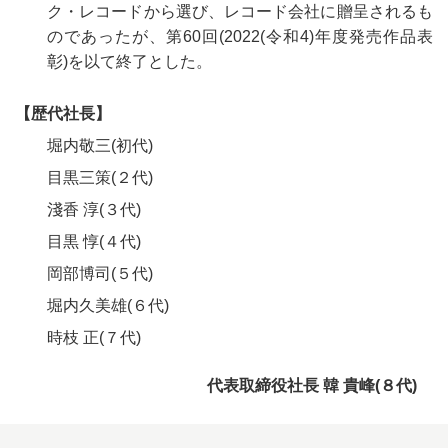
ク・レコードから選び、レコード会社に贈呈されるも
のであったが、第60回(2022(令和4)年度発売作品表
彰)を以て終了とした。
【歴代社長】
堀内敬三(初代)
目黒三策(２代)
淺香 淳(３代)
目黒 惇(４代)
岡部博司(５代)
堀内久美雄(６代)
時枝 正(７代)
代表取締役社長 韓 貴峰(８代)