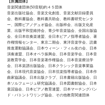
所属団体
音楽関連団体(50音順)約４５団体
音楽出版社協会、音楽文化創造、音楽文献目録委員
会、教科書協会、教科書共助会、教科書研究センタ
ー、国際ピアノデュオ協会、出版梓会、出版文化産
業、出版平和堂維持会、青少年音楽協会、全国出版協
会、全日本吹奏楽連盟、全日本ピアノ指導者協会、著
作権情報センター、東京二期会、東洋音楽学会、読書
推進運動協議会、日本ウィーン・フィル友の会、日本
演奏連盟、日本オペラ振興会、日本音楽学会、日本音
楽教育学会、日本音楽著作権協会、日本音楽療法学
会、日本楽譜出版協会、日本クラシック音楽事業協
会、日本現代音楽協会、日本弦楽指導者協会、日本作
曲家協議会、日本出版クラブ、日本書籍出版協会、日
本ソルフェージュ研究協議会、日本図書館協会、日本
童謡協会、日本ピアノ教育連盟、日本マーチングバン
ド・バトントワリング協会、その他教育関連団体