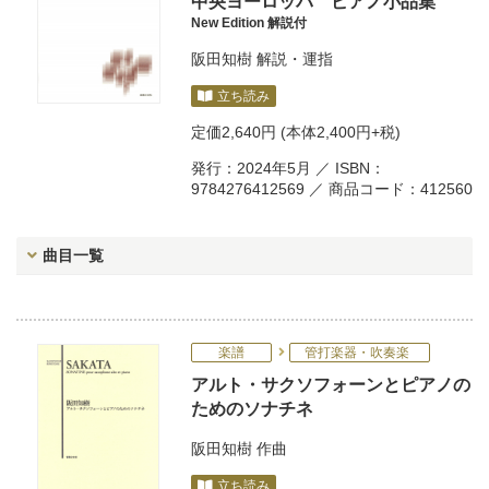
中央ヨーロッパ ピアノ小品集
New Edition 解説付
阪田知樹
解説・運指
立ち読み
定価
2,640円
(本体2,400円+税)
発行：2024年5月 ／ ISBN：
9784276412569 ／ 商品コード：412560
曲目一覧
楽譜
管打楽器・吹奏楽
アルト・サクソフォーンとピアノの
ためのソナチネ
阪田知樹
作曲
立ち読み