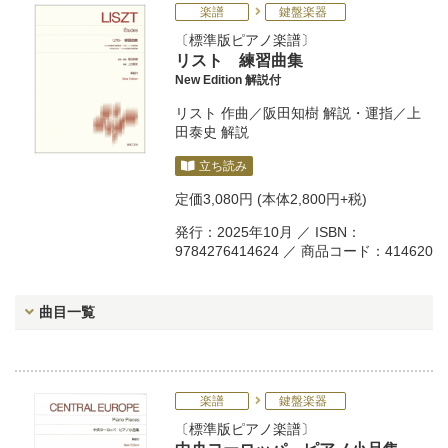
楽譜
鍵盤楽器
標準版ピアノ楽譜
リスト 練習曲集
New Edition 解説付
リスト
作曲／
阪田知樹
解説・運指／
上
田泰史
解説
立ち読み
定価
3,080円
(本体2,800円+税)
発行：2025年10月 ／ ISBN：
9784276414624 ／ 商品コード：414620
曲目一覧
楽譜
鍵盤楽器
標準版ピアノ楽譜