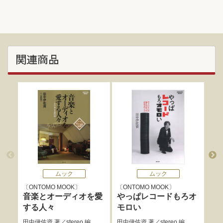
関連商品
ムック
ムック
ONTOMO MOOK
ONTOMO MOOK
O
音楽とオーディオを愛
やっぱレコードもろオ
ク
する人々
モロい
30
田中伊佐資
著／
stereo
編
田中伊佐資
著／
stereo
編
レコ