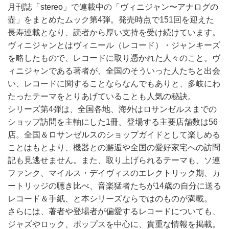
月刊誌「stereo」で連載中の「ヴィニジャン〜アナログの
壺」をまとめたムック第4弾。発売時点で151回を迎えた
長寿連載となり、読者から厚い支持を受け続けています。
ヴィニジャンとはヴィニール（レコード）・ジャンキーズ
を略したもので、レコードに取り憑かれた人々のこと。ヴ
ィニジャンである著者が、全国のそういった人たちと出会
い、レコードに関することならなんでもありと、多岐にわ
たったテーマをとりあげていることも人気の秘訣。
シリーズ第4弾は、全国各地、海外はロサンゼルスまでの
ショップ訪問を主軸にした1冊。登場する主要店舗数は56
店。全国＆ロサンゼルスのショップガイドとして楽しめる
ことはもとより、機器との邂逅や全国の愛好家宅への訪問
記も見逃せません。また、取り上げられるテーマも、ソ連
ファンク、マイルス・デイヴィスのエレクトリック期、カ
ートリッジの聴き比べ、音楽猛者たちが14歳の自分に送る
レコード＆手紙、と本シリーズならではのものが満載。
さらには、著者や登場者が偏愛するレコードについても、
ジャズやロック、ポップスを中心に、貴重な情報を掲載。