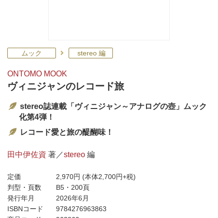
ムック
stereo 編
ONTOMO MOOK
ヴィニジャンのレコード旅
stereo誌連載「ヴィニジャン～アナログの壺」ムック
化第4弾！
レコード愛と旅の醍醐味！
田中伊佐資
著／
stereo
編
定価
2,970円
(本体2,700円+税)
判型・頁数
B5・200頁
発行年月
2026年6月
ISBNコード
9784276963863