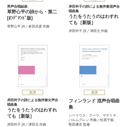
男声合唱組曲
岸田衿子の詩による無伴奏混声合
唱曲集
草野心平の詩から・第二
うたをうたうのはわすれ
[ｵﾝﾃﾞﾏﾝﾄﾞ版]
ても［新版］
草野心平
詩／
多田武彦
作曲
岸田衿子
詩／
津田元
作曲
楽譜
楽譜
岸田衿子の詩による無伴奏女声合
フィンランド 混声合唱曲
唱曲集
集
うたをうたうのはわすれ
シベリウス
、
クーラ
、
マデトヤ
、
ても［新版］
パルムグレン
作曲／
松原千振
、
岸田衿子
詩／
津田元
作曲
堅田優衣
監修