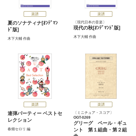
楽譜
楽譜
現代日本の音楽
夏のソナティナ[ｵﾝﾃﾞﾏﾝ
現代の秋[ｵﾝﾃﾞﾏﾝﾄﾞ版]
ﾄﾞ版]
木下大輔
作曲
木下大輔
作曲
楽譜
楽譜
ミニチュア・スコア
連弾パーティー ベストセ
OGT-0269
レクション
グリーグ ペール・ギュ
春畑セロリ
編
ント 第１組曲・第２組