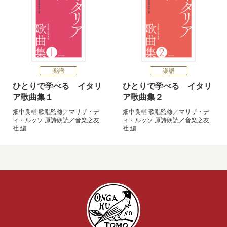
楽譜
楽譜
ひとりで学べる イタリ
ひとりで学べる イタリ
ア歌曲集１
ア歌曲集２
畑中良輔
歌唱監修／
マリザ・デ
畑中良輔
歌唱監修／
マリザ・デ
ィ・ルッソ
原詩朗読／
音楽之友
ィ・ルッソ
原詩朗読／
音楽之友
社
編
社
編