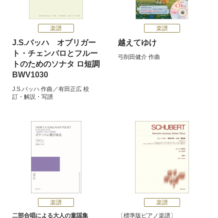
楽譜
楽譜
J.S.バッハ オブリガー
越えてゆけ
ト・チェンバロとフルー
弓削田健介
作曲
トのためのソナタ ロ短調
BWV1030
J.S.バッハ
作曲／
有田正広
校
訂・解説・写譜
楽譜
楽譜
二部合唱による大人の童謡集
標準版ピアノ楽譜