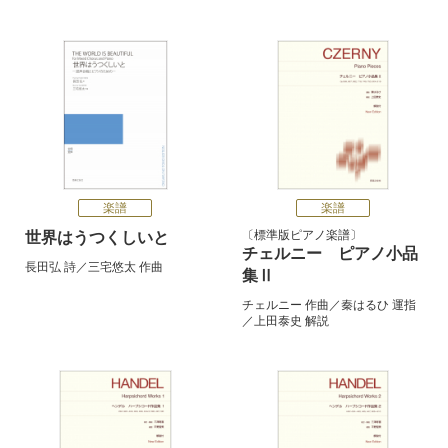
楽譜
楽譜
標準版ピアノ楽譜
世界はうつくしいと
チェルニー ピアノ小品
長田弘
詩／
三宅悠太
作曲
集Ⅱ
チェルニー
作曲／
秦はるひ
運指
／
上田泰史
解説