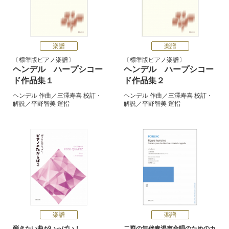
楽譜
楽譜
標準版ピアノ楽譜
標準版ピアノ楽譜
ヘンデル ハープシコー
ヘンデル ハープシコー
ド作品集１
ド作品集２
ヘンデル
作曲／
三澤寿喜
校訂・
ヘンデル
作曲／
三澤寿喜
校訂・
解説／
平野智美
運指
解説／
平野智美
運指
楽譜
楽譜
弾きたい曲がいっぱい！
二群の無伴奏混声合唱のためのカ