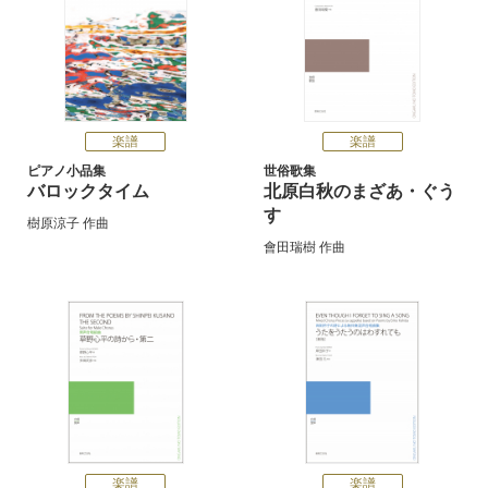
楽譜
楽譜
ピアノ小品集
世俗歌集
バロックタイム
北原白秋のまざあ・ぐう
す
樹原涼子
作曲
會田瑞樹
作曲
楽譜
楽譜