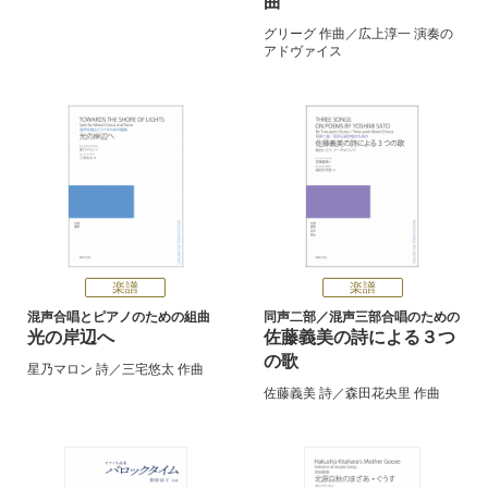
曲
グリーグ
作曲／
広上淳一
演奏の
アドヴァイス
楽譜
楽譜
混声合唱とピアノのための組曲
同声二部／混声三部合唱のための
光の岸辺へ
佐藤義美の詩による３つ
の歌
星乃マロン
詩／
三宅悠太
作曲
佐藤義美
詩／
森田花央里
作曲