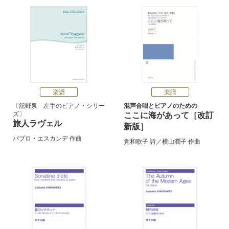
楽譜
楽譜
舘野泉 左手のピアノ・シリー
混声合唱とピアノのための
ズ
ここに海があって［改訂
旅人ラヴェル
新版］
パブロ・エスカンデ
作曲
覚和歌子
詩／
横山潤子
作曲