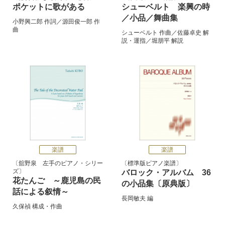
ポケットに歌がある
シューベルト 楽興の時
／小品／舞曲集
小野興二郎
作詞／
源田俊一郎
作
曲
シューベルト
作曲／
佐藤卓史
解
説・運指／
堀朋平
解説
楽譜
楽譜
舘野泉 左手のピアノ・シリー
標準版ピアノ楽譜
ズ
バロック・アルバム 36
花たんご ～鹿児島の民
の小品集〔原典版〕
話による叙情～
長岡敏夫
編
久保禎
構成・作曲