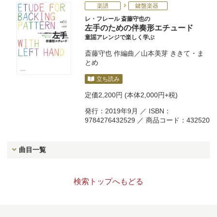
楽譜
鍵盤楽器
レ・フレール 斎藤守也の
左手のための伴奏形エチュード
童謡アレンジで楽しく学ぶ
斎藤守也
作編曲／
山本美芽
ききて・ま
とめ
立ち読み
定価
2,200円
(本体2,000円+税)
発行：2019年9月 ／ ISBN：
9784276432529 ／ 商品コード：432520
曲目一覧
検索トップへもどる