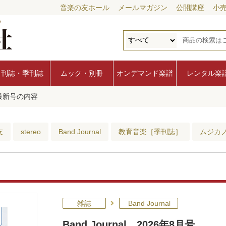
音楽の友ホール
メールマガジン
公開講座
小
月刊誌・季刊誌
ムック・別冊
オンデマンド楽譜
レンタル楽
al 最新号の内容
友
stereo
Band Journal
教育音楽［季刊誌］
ムジカ
雑誌
Band Journal
Band Journal 2026年8月号