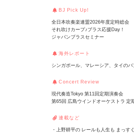
BJ Pick Up!
全日本吹奏楽連盟2026年度定時総会
それ吹けカープ♪ブラス応援Day！
ジャパンブラスセミナー
海外レポート
シンガポール、マレーシア、タイのバ
Concert Review
現代奏造Tokyo 第11回定期演奏会
第65回 広島ウインドオーケストラ 定
連載など
・上野耕平の レールも人生も まっすぐじ