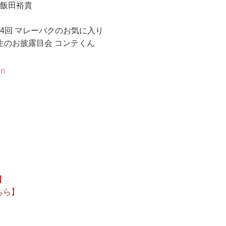
 飯田裕貴
4回 マレーバクのお気に入り
1年生のお披露目会 コンテくん
on
】
】
ちら】
】