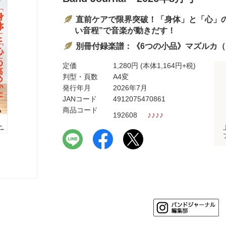
直前ケアで限界突破！「身体」と「心」
い音程”で音楽が動きだす！
別冊付録楽譜：《6つの小品》マズルカ（
定価
1,280円
(本体1,164円+税)
判型・頁数
A4変
発行年月
2026年7月
JANコード
4912075470861
商品コード
♪
♪
♪
♪
192608