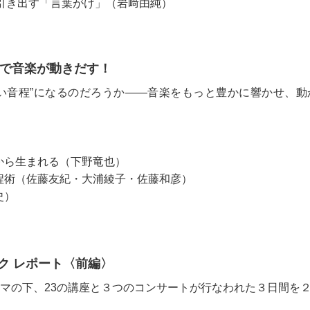
力を引き出す「言葉がけ」（岩﨑由純）
”で音楽が動きだす！
い音程”になるのだろうか――音楽をもっと豊かに響かせ、
から生まれる（下野竜也）
程術（佐藤友紀・大浦綾子・佐藤和彦）
史）
ク レポート〈前編〉
ーマの下、23の講座と３つのコンサートが行なわれた３日間を