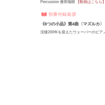
Percussion 會田瑞樹
【動画はこちら
別冊付録楽譜
《6つの小品》第4曲〈マズルカ〉
没後200年を迎えたウェーバーのピ