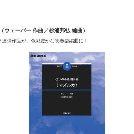
】
（ウェーバー 作曲／杉浦邦弘 編曲）
アノ連弾作品が、色彩豊かな吹奏楽編曲に！