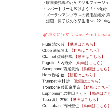
・吹奏楽指導のためのソルフェージュ
・レパートリーを広げよう！ 中橋愛生
・ズーラシアンブラスの愛用品紹介 第
・漫画・男子校の吹部生活 vol.22 
演奏に役立つ One Point Less
Flute 清水 伶
【動画はこちら】
Oboe 浦脇健太
【動画はこちら】
Clarinet 佐藤拓馬
【動画はこちら】
Fagotto 大内秀介
【動画はこちら】
Saxophone 西尾貴浩
【動画はこちら
Horn 栁谷 信
【動画はこちら】
Trumpet 中村 諒
【動画はこちら】
Trombone 藤田麻里奈
【動画はこちら
Euphonium 岩井田さくら
【動画はこ
Tuba 夏目友樹
【動画はこちら】
Contrabass 吉田聖也
【動画はこちら