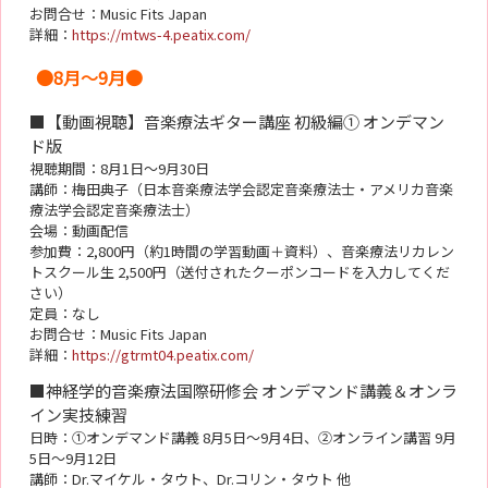
お問合せ：Music Fits Japan
詳細：
https://mtws-4.peatix.com/
●8月～9月●
■【動画視聴】音楽療法ギター講座 初級編① オンデマン
ド版
視聴期間：8月1日～9月30日
講師：梅田典子（日本音楽療法学会認定音楽療法士・アメリカ音楽
療法学会認定音楽療法士）
会場：動画配信
参加費：2,800円（約1時間の学習動画＋資料）、音楽療法リカレン
トスクール生 2,500円（送付されたクーポンコードを入力してくだ
さい）
定員：なし
お問合せ：Music Fits Japan
詳細：
https://gtrmt04.peatix.com/
■神経学的音楽療法国際研修会 オンデマンド講義＆オンラ
イン実技練習
日時：①オンデマンド講義 8月5日～9月4日、②オンライン講習 9月
5日～9月12日
講師：Dr.マイケル・タウト、Dr.コリン・タウト 他