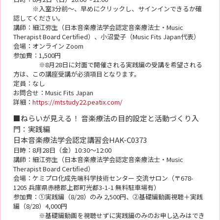
※入室3分前～、早めにクリックし、サインインできるか確
認してください。
講師：細江弥生（日本音楽療法学会認定音楽療法士・Music
Therapist Board Certified）、小沼愛子（Music Fits Japan代表）
会場：オンライン Zoom
参加費：1,500円
※8月28日に対面で開催される実践編の受講を希望される
方は、この講座受講が必須項目となります。
定員：なし
お問合せ：Music Fits Japan
詳細：
https://mtstudy22.peatix.com/
■ねらいが見える！ 音楽療法の目的設定と活動づくり入
門：実践編
日本音楽療法学会認定講習会HAK-C0373
日時：8月28日（金）10:30～12:00
講師：細江弥生（日本音楽療法学会認定音楽療法士・Music
Therapist Board Certified）
会場：ケミプロ化成先端科学技術センター 交流サロン（〒678-
1205 兵庫県赤穂郡上郡町光都3-1-1 無料駐車場有）
参加費：①実践編（8/28）のみ 2,500円、②基礎編動画視聴＋実践
編（8/28）4,000円
※基礎編動画を視聴せずに実践編のみのお申し込みはでき