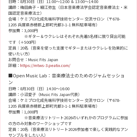
日時：8月30日（日）11:00～12:00 ＆ 13:00～14:00
講師：梅田典子・細江弥生（日本音楽療法学会認定音楽療法士・米
国認定音楽療法士）
会場：ケミプロ化成先端科学技術センター 交流サロン（〒678-
1205 兵庫県赤穂郡上郡町光都3-1-1 無料駐車場有）
参加費：3,000円
※ギター＆ウクレレはそれぞれ先着5名様に限り貸出可能
です（＋500円）
定員：20名（音楽を使った支援でギターまたはウクレレを効果的に
使いたい方）
お問合せ：Music Fits Japan
詳細：
https://mtws-3.peatix.com/
■Open Music Lab：音楽療法士のためのジャムセッショ
ン
日時：8月30日（日）14:30～16:00
講師：小沼愛子（Music Fits Japan代表）
会場：ケミプロ化成先端科学技術センター 交流サロン（〒678-
1205 兵庫県赤穂郡上郡町光都3-1-1 無料駐車場有）
参加費：1,000円
※音楽療法リトリート2026のいずれかのプログラムに参加
の方のみ対象のワークショップです
定員：20名（音楽療法リトリート2026参加者で楽しく実践的なアン
サンブルをしたい人）