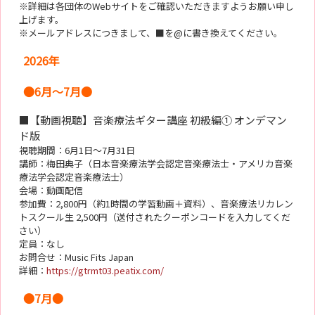
※詳細は各団体のWebサイトをご確認いただきますようお願い申し
上げます。
※メールアドレスにつきまして、■を@に書き換えてください。
2026年
●6月～7月●
■【動画視聴】音楽療法ギター講座 初級編① オンデマン
ド版
視聴期間：6月1日～7月31日
講師：梅田典子（日本音楽療法学会認定音楽療法士・アメリカ音楽
療法学会認定音楽療法士）
会場：動画配信
参加費：2,800円（約1時間の学習動画＋資料）、音楽療法リカレン
トスクール生 2,500円（送付されたクーポンコードを入力してくだ
さい）
定員：なし
お問合せ：Music Fits Japan
詳細：
https://gtrmt03.peatix.com/
●7月●