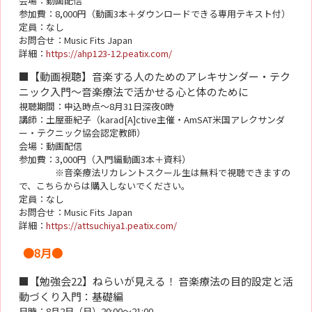
会場：動画配信
参加費：8,000円（動画3本＋ダウンロードできる専用テキスト付）
定員：なし
お問合せ：Music Fits Japan
詳細：
https://ahp123-12.peatix.com/
■【動画視聴】音楽する人のためのアレキサンダー・テク
ニック入門～音楽療法で活かせる心と体のために
視聴期間：申込時点～8月31日深夜0時
講師：土屋亜紀子（karad[A]ctive主催・AmSAT米国アレクサンダ
ー・テクニック協会認定教師）
会場：動画配信
参加費：3,000円（入門編動画3本＋資料）
※音楽療法リカレントスクール生は無料で視聴できますの
で、こちらからは購入しないでください。
定員：なし
お問合せ：Music Fits Japan
詳細：
https://attsuchiya1.peatix.com/
●8月●
■【勉強会22】ねらいが見える！ 音楽療法の目的設定と活
動づくり入門：基礎編
日時：8月2日（日）20:00～21:00