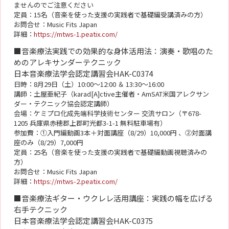
ませんのでご注意ください
定員：15名（音楽を使った支援の実践者で基礎編受講済みの方）
お問合せ：Music Fits Japan
詳細：
https://mtws-1.peatix.com/
■音楽療法実践での効果的な身体活用法：演奏・歌唱のた
めのアレキサンダーテクニック
日本音楽療法学会認定講習会HAK-C0374
日時：8月29日（土）10:00～12:00 ＆ 13:30～16:00
講師：土屋亜紀子（karad[A]ctive主催者・AmSAT米国アレクサン
ダー・テクニック協会認定講師）
会場：ケミプロ化成先端科学技術センター 交流サロン（〒678-
1205 兵庫県赤穂郡上郡町光都3-1-1 無料駐車場有）
参加費：①入門編動画3本＋対面講座（8/29）10,000円 、②対面講
座のみ（8/29）7,000円
定員：25名（音楽を使った支援の実践者で基礎編動画視聴済みの
方）
お問合せ：Music Fits Japan
詳細：
https://mtws-2.peatix.com/
■音楽療法ギター・ウクレレ活用講座：実践の幅を広げる
右手テクニック
日本音楽療法学会認定講習会HAK-C0375