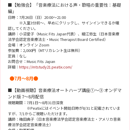
■【勉強会】「音楽療法における声・歌唱の重要性：基礎
編」
日時：7月26日（日）20:00～21:00
※入室3分前～、早めにクリックし、サインインできるか確
認してください。
講師：小沼愛子（Music Fits Japan代表）、細江弥生（日本音楽療
法学会認定音楽療法士・Music Therapist Board Certified）
会場：オンライン Zoom
参加費：2,000円（MTリカレント生は無料）
定員：なし
お問合せ：Music Fits Japan
詳細：
https://mtstudy21.peatix.com/
●7月～8月●
■【動画視聴】音楽療法オートハープ講座①～③ オンデマ
ンド版 7～8月配信
視聴期間：7月1日～8月31日深夜
※Peatixにはイベント開始日時が8/31と記載されていま
すが、7/1からご視聴いただけます。
講師：梅田典子（日本音楽療法学会認定音楽療法士・アメリカ音楽
療法学会認定音楽療法士）