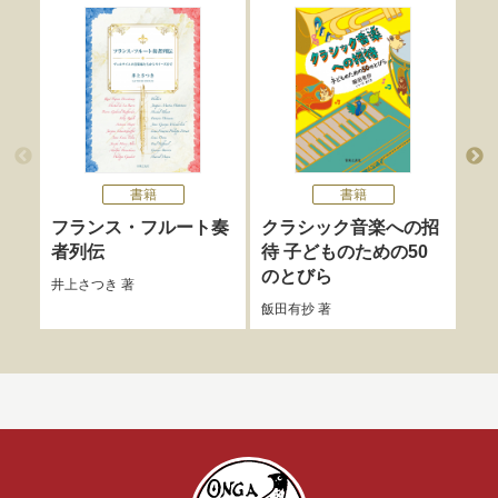
書籍
書籍
フランス・フルート奏
クラシック音楽への招
あ
者列伝
待 子どものための50
わ
のとびら
井上さつき
著
秋山
飯田有抄
著