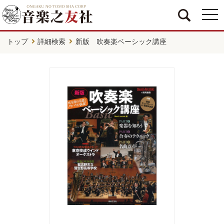
togg
navi
トップ
詳細検索
新版 吹奏楽ベーシック講座