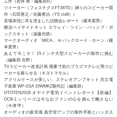
工作（岩井 喬・編集部R）
ツイーター（フォステクスFT36TD）縛りのスピーカー競
作（石田善之／佐藤勇治（YS craft））
音場表現に耳を澄ました試聴会レポート（榎本憲男）
横浜ベイサイドネット ３ウェイ・ツイン・パッシブ・ボ
ックスキット（遠藤光徳）
マークオーディオ「MICA」 in バックロード・ホーン（榎
本憲男）
あえて今こそ！ 15インチ大型スピーカーの製作に挑む
（編集部 吉野）
TVスピーカー改造計画 廃棄寸前のプラズマテレビ用スピ
ーカーを蘇らせる（キヨトマモル）
アクリルケースが美しい、ステレオアンプキット 共立電
子産業 WP-SSA 10WMK2製作記（編集部）
OTOTEN2026 オヤイデ電気イベントレポート【前編】
OCB-1 シリーズは今なおファンの心を掴んで離さない
（今津 甲）
オーディオの新常識 真空管アンプの製作手順とハンダ入