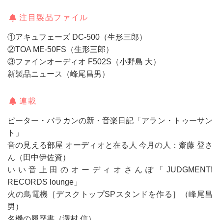
注目製品ファイル
①アキュフェーズ DC-500（生形三郎）
②TOA ME-50FS（生形三郎）
③ファインオーディオ F502S（小野島 大）
新製品ニュース（峰尾昌男）
連載
ピーター・バラカンの新・音楽日記「アラン・トゥーサン
ト」
音の見える部屋 オーディオと在る人 今月の人：齋藤 登さ
ん（田中伊佐資）
いい音上田のオーディオさんぽ「JUDGMENT!
RECORDS lounge」
火の鳥電機［デスクトップSPスタンドを作る］（峰尾昌
男）
名機の履歴書（澤村 信）