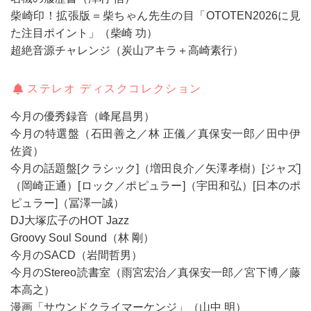
柴崎印！拡張版＝柴ちゃん先生の目「OTOTEN2026に見
た注目ポイント」（柴崎 功）
超絶音源チャレンジ（炭山アキラ＋高崎素行）
ステレオ ディスクコレクション
今月の優秀録音（峰尾昌男）
今月の特選盤（石田善之／林 正儀／真保安一郎／田中伊
佐資）
今月の話題盤[クラシック]（増田良介／矢澤孝樹）[ジャズ]
（岡崎正通）[ロック／ポピュラー]（宇田和弘）[日本のポ
ピュラー]（冨澤一誠）
DJ大塚広子のHOT Jazz
Groovy Soul Sound（林 剛）
今月のSACD（岩間哲男）
今月のStereo読書室（雨宮宏治／真保安一郎／宮下博／藤
本高之）
漫画「サウンドクライマーケンジ」（山中 明）