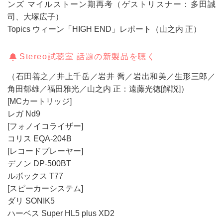
ンズ マイルストーン期再考（ゲストリスナー：多田誠
司、大塚広子）
Topics ウィーン「HIGH END」レポート（山之内 正）
Stereo試聴室 話題の新製品を聴く
（石田善之／井上千岳／岩井 喬／岩出和美／生形三郎／
角田郁雄／福田雅光／山之内 正：遠藤光徳[解説]）
[MCカートリッジ]
レガ Nd9
[フォノイコライザー]
コリス EQA-204B
[レコードプレーヤー]
デノン DP-500BT
ルボックス T77
[スピーカーシステム]
ダリ SONIK5
ハーベス Super HL5 plus XD2