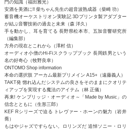
門の知識（福田雅光）
安酒を美酒に!! 柴ちゃん先生の超音波熟成器（柴崎 功）
蓄音機オーケストリオン実験記 3Dプリンタ製アダプター
が結ぶ音響技術の過去と未来（森 洋久）
手を動かし、耳を育てる 長野県松本市、五加音響研究所
（編集部）
方舟の現在とこれから（澤村 信）
オーディオ小僧のHi-Fiスクラップブック 長岡鉄男という
名の好奇心（牧野良幸）
ONTOMO Shop information
本命の選択肢 アーカム最新プリメイン A15+（遠藤義人）
TAKT発 惚れ込んだシステムの良さをそのままにクオリテ
ィアップを実現する魔法のアイテム（林 正儀）
再来! ケンブリッジ・オーディオ～「Made by Music」の
信念とともに（生形三郎）
KEF Rシリーズで迫る トレヴァー・ホーンの魅力（岩井
喬）
もはやジャズですらない。ロリンズだ 追悼ソニー・ロリ