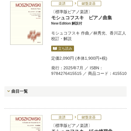
楽譜
鍵盤楽器
標準版ピアノ楽譜
モシュコフスキ ピアノ曲集
New Edition 解説付
モシュコフスキ
作曲／
林秀光
、
香川正人
校訂・解説
立ち読み
定価
2,090円
(本体1,900円+税)
発行：2025年7月 ／ ISBN：
9784276415515 ／ 商品コード：415510
曲目一覧
楽譜
鍵盤楽器
標準版ピアノ楽譜