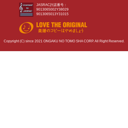
JASRAC許諾番号：
9013065002Y38029
9013065013Y31015
Copyright (C) since 2021 ONGAKU NO TOMO SHA CORP. All Right Reserved.