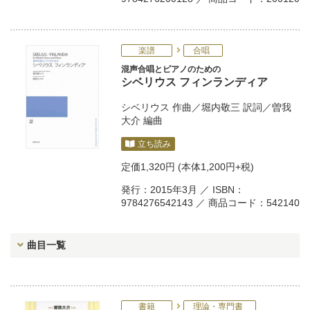
楽譜
合唱
混声合唱とピアノのための
シベリウス フィンランディア
シベリウス
作曲／
堀内敬三
訳詞／
曽我
大介
編曲
立ち読み
定価
1,320円
(本体1,200円+税)
発行：2015年3月 ／ ISBN：
9784276542143 ／ 商品コード：542140
曲目一覧
書籍
理論・専門書