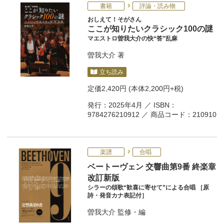
書籍
評論・読み物
おしえて！そがさん
ここが知りたいクラシック100の謎
マエストロ曽我大介の快“答”乱麻
曽我大介
著
立ち読み
定価
2,420円
(本体2,200円+税)
発行：2025年4月 ／ ISBN：
9784276210912 ／ 商品コード：210910
楽譜
合唱
ベートーヴェン 交響曲第9番 終楽章
改訂新版
シラーの頌歌“歓喜に寄せて”による合唱 ［原
詩・発音カナ表記付］
曽我大介
監修・編