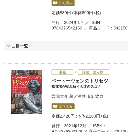
立ち読み
定価
880円
(本体800円+税)
発行：2024年1月 ／ ISBN：
9784276542150 ／ 商品コード：542150
曲目一覧
書籍
評論・読み物
ベートーヴェンのトリセツ
指揮者が読み解く天才のスゴさ
曽我大介
著／
酒井邦嘉
協力
立ち読み
定価
2,420円
(本体2,200円+税)
発行：2021年12月 ／ ISBN：
9784276200128 ／ 商品コード：200120