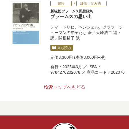
書籍
評論・読み物
新装版 ブラームス回想録集
ブラームスの思い出
ディートリヒ
、
ヘンシェル
、
クララ・シ
ューマンの弟子たち
著／
天崎浩二
編・
訳／
関根裕子
訳
立ち読み
定価
3,300円
(本体3,000円+税)
発行：2025年3月 ／ ISBN：
9784276202078 ／ 商品コード：202070
検索トップへもどる