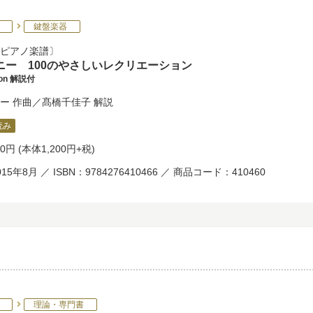
鍵盤楽器
ピアノ楽譜
ニー 100のやさしいレクリエーション
tion 解説付
ー
作曲／
髙橋千佳子
解説
読み
20円
(本体1,200円+税)
15年8月 ／ ISBN：9784276410466 ／ 商品コード：410460
理論・専門書