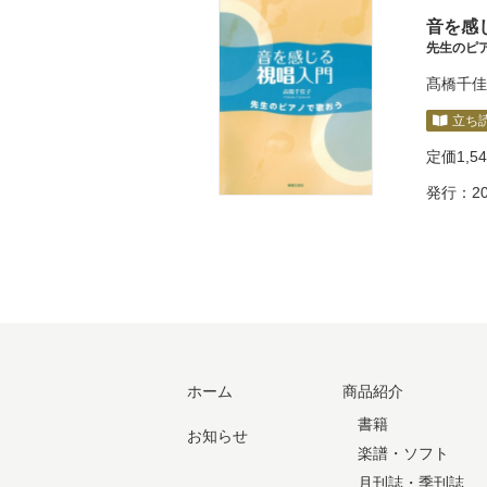
音を感
先生のピ
髙橋千佳
立ち
定価
1,5
発行：20
ホーム
商品紹介
書籍
お知らせ
楽譜・ソフト
月刊誌・季刊誌