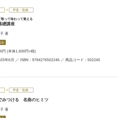
声楽・歌曲
て歌って味わって覚える
基礎講座
子
著
読み
60円
(本体1,600円+税)
25年6月 ／ ISBN：9784276502246 ／ 商品コード：502240
声楽・歌曲
でみつける 名曲のヒミツ
子
著