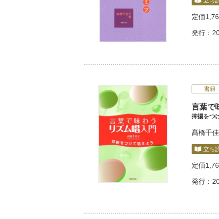
立ち
定価
1,7
発行：20
書籍
言葉で
抑揚をつ
髙橋千佳
立ち
定価
1,7
発行：20