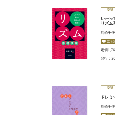
楽譜
しゃべっ
リズム
髙橋千佳
立ち
定価
1,7
発行：20
楽譜
ドレミ
髙橋千佳