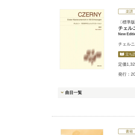
楽譜
標準版
チェル
New Edi
チェルニ
立ち
定価
1,3
発行：20
曲目一覧
書籍