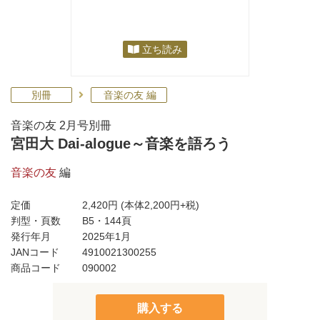
立ち読み
別冊
音楽の友 編
音楽の友 2月号別冊
宮田大 Dai-alogue～音楽を語ろう
音楽の友
編
定価
2,420円
(本体2,200円+税)
判型・頁数
B5・144頁
発行年月
2025年1月
JANコード
4910021300255
商品コード
090002
購入する