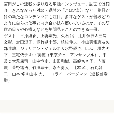
宮田がこの連載を振り返る単独インタヴュー、誌面では紹
介しきれなかった対談・鼎談の「こぼれ話」など、別冊だ
けの新たなコンテンツにも注目。多才なゲストが普段どの
ように自らの仕事と向き合い技を磨いているのか、その研
鑽の日々や心構えなどを垣間見ることのできる一冊。
ゲスト：平原綾香、上妻宏光、久石 譲、辻󠄀井伸行＆三浦
文彰、倉田澄子、桐竹勘十郎、植松伸夫、小山実稚恵＆矢
部達哉、ジュリアン・ジェルネ＆水野優也、LEO、堀内將
平、三宅依子＆中 実穂（東京チェロアンサンブル）、平
常＆大萩康司、山中惇史、山田和樹、高嶋ちさ子、内藤
廣、菅野祐悟、竹澤恭子、永石勇人、辻󠄀本 玲、石丸幹
二、山本 修＆山本 大、ニコライ・バーグマン（連載登場
順）