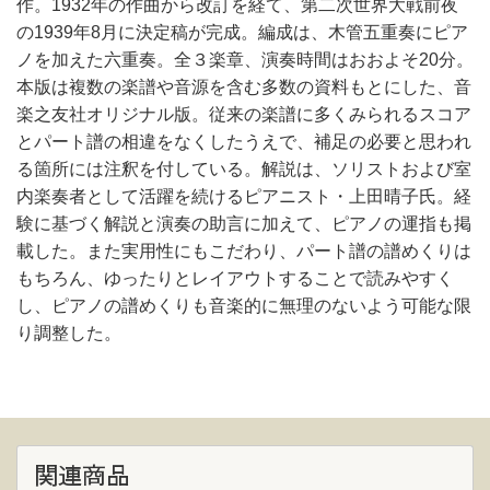
作。1932年の作曲から改訂を経て、第二次世界大戦前夜
の1939年8月に決定稿が完成。編成は、木管五重奏にピア
ノを加えた六重奏。全３楽章、演奏時間はおおよそ20分。
本版は複数の楽譜や音源を含む多数の資料もとにした、音
楽之友社オリジナル版。従来の楽譜に多くみられるスコア
とパート譜の相違をなくしたうえで、補足の必要と思われ
る箇所には注釈を付している。解説は、ソリストおよび室
内楽奏者として活躍を続けるピアニスト・上田晴子氏。経
験に基づく解説と演奏の助言に加えて、ピアノの運指も掲
載した。また実用性にもこだわり、パート譜の譜めくりは
もちろん、ゆったりとレイアウトすることで読みやすく
し、ピアノの譜めくりも音楽的に無理のないよう可能な限
り調整した。
関連商品