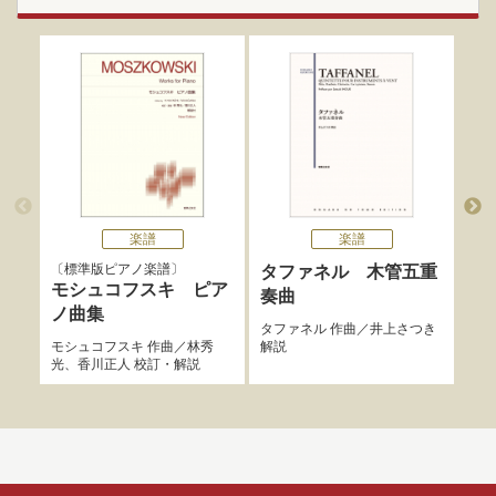
楽譜
楽譜
標準版ピアノ楽譜
標
タファネル 木管五重
モシュコフスキ ピア
ス
奏曲
ノ曲集
ュ
タファネル
作曲／
井上さつき
モシュコフスキ
作曲／
林秀
解説
スク
光
、
香川正人
校訂・解説
尚