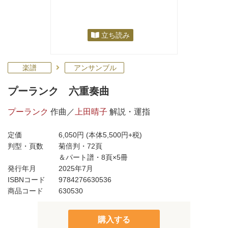
立ち読み
楽譜
アンサンブル
プーランク 六重奏曲
プーランク
作曲／
上田晴子
解説・運指
定価
6,050円
(本体5,500円+税)
判型・頁数
菊倍判・72頁
＆パート譜・8頁×5冊
発行年月
2025年7月
ISBNコード
9784276630536
商品コード
630530
購入する