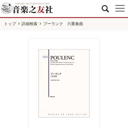
togg
navi
トップ
詳細検索
プーランク 六重奏曲