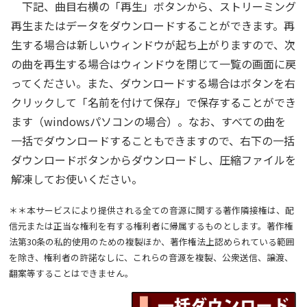
下記、曲目右横の「再生」ボタンから、ストリーミング
再生またはデータをダウンロードすることができます。再
生する場合は新しいウィンドウが起ち上がりますので、次
の曲を再生する場合はウィンドウを閉じて一覧の画面に戻
ってください。また、ダウンロードする場合はボタンを右
クリックして「名前を付けて保存」で保存することができ
ます（windowsパソコンの場合）。なお、すべての曲を
一括でダウンロードすることもできますので、右下の一括
ダウンロードボタンからダウンロードし、圧縮ファイルを
解凍してお使いください。
＊＊本サービスにより提供される全ての音源に関する著作隣接権は、配
信元または正当な権利を有する権利者に帰属するものとします。著作権
法第30条の私的使用のための複製ほか、著作権法上認められている範囲
を除き、権利者の許諾なしに、これらの音源を複製、公衆送信、譲渡、
翻案等することはできません。