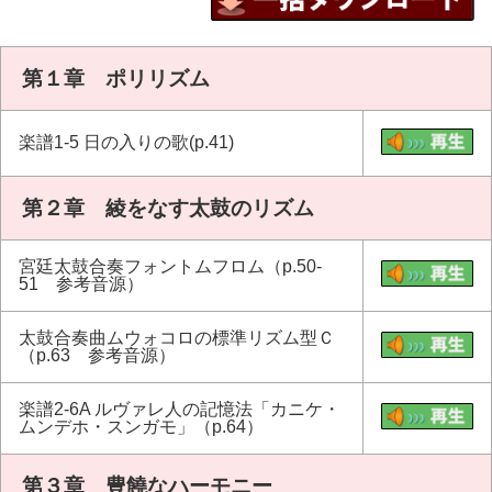
第１章 ポリリズム
楽譜1-5 日の入りの歌(p.41)
第２章 綾をなす太鼓のリズム
宮廷太鼓合奏フォントムフロム（p.50-
51 参考音源）
太鼓合奏曲ムウォコロの標準リズム型Ｃ
（p.63 参考音源）
楽譜2-6A ルヴァレ人の記憶法「カニケ・
ムンデホ・スンガモ」（p.64）
第３章 豊饒なハーモニー