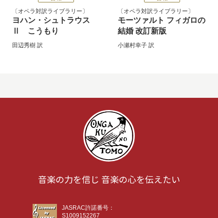
オペラ対訳ライブラリー
オペラ対訳ライブラリー
ヨハン・シュトラウス
モーツァルト フィガロの
Ⅱ こうもり
結婚 改訂新版
田辺秀樹
訳
小瀬村幸子
訳
音楽の力を信じ 音楽の心を伝えたい
JASRAC許諾番号：
S1009152267