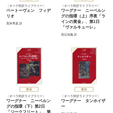
オペラ対訳ライブラリー
オペラ対訳ライブラリー
ベートーヴェン フィデ
ワーグナー ニーベルン
リオ
グの指環（上）
序夜「ラ
インの黄金」、第1日
荒井秀直
訳
「ヴァルキューレ」
高辻知義
訳
書籍
書籍
オペラ対訳ライブラリー
オペラ対訳ライブラリー
ワーグナー ニーベルン
ワーグナー タンホイザ
グの指環（下）
第2日
ー
「ジークフリート」、第