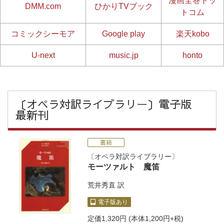
漫画全巻ドッ
DMM.com
ひかりTVブック
トコム
コミックシーモア
Google play
楽天kobo
U-next
music.jp
honto
〔オペラ対訳ライブラリー〕電子版
最新刊
書籍
オペラ対訳ライブラリー
モーツァルト 魔笛
荒井秀直
訳
電子版あり
定価
1,320円
(本体1,200円+税)