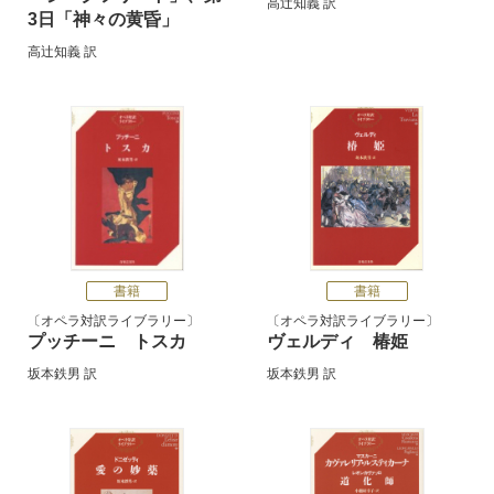
高辻知義
訳
3日「神々の黄昏」
高辻知義
訳
書籍
書籍
オペラ対訳ライブラリー
オペラ対訳ライブラリー
プッチーニ トスカ
ヴェルディ 椿姫
坂本鉄男
訳
坂本鉄男
訳