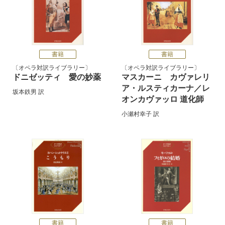
書籍
書籍
オペラ対訳ライブラリー
オペラ対訳ライブラリー
ドニゼッティ 愛の妙薬
マスカーニ カヴァレリ
ア・ルスティカーナ／レ
坂本鉄男
訳
オンカヴァッロ 道化師
小瀬村幸子
訳
書籍
書籍