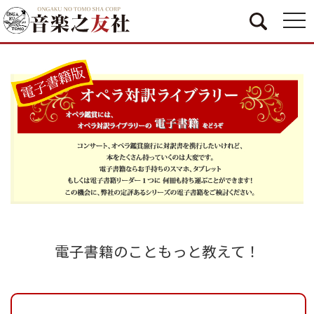
togg
navi
電子書籍のこともっと教えて！