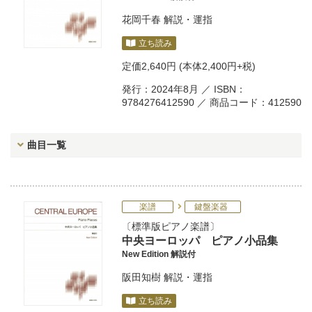
花岡千春
解説・運指
立ち読み
定価
2,640円
(本体2,400円+税)
発行：2024年8月 ／ ISBN：
9784276412590 ／ 商品コード：412590
曲目一覧
楽譜
鍵盤楽器
標準版ピアノ楽譜
中央ヨーロッパ ピアノ小品集
New Edition 解説付
阪田知樹
解説・運指
立ち読み