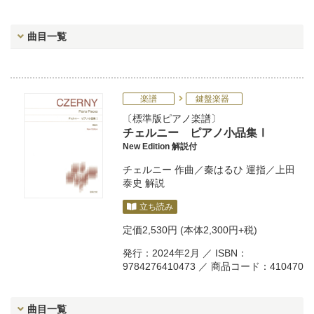
曲目一覧
楽譜
鍵盤楽器
標準版ピアノ楽譜
チェルニー ピアノ小品集Ⅰ
New Edition 解説付
チェルニー
作曲／
秦はるひ
運指／
上田
泰史
解説
立ち読み
定価
2,530円
(本体2,300円+税)
発行：2024年2月 ／ ISBN：
9784276410473 ／ 商品コード：410470
曲目一覧