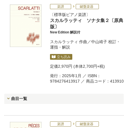
楽譜
鍵盤楽器
標準版ピアノ楽譜
スカルラッティ ソナタ集２〔原典
版〕
New Edition 解説付
スカルラッティ
作曲／
中山靖子
校訂・
運指・解説
立ち読み
定価
2,970円
(本体2,700円+税)
発行：2025年1月 ／ ISBN：
9784276413917 ／ 商品コード：413910
曲目一覧
楽譜
鍵盤楽器