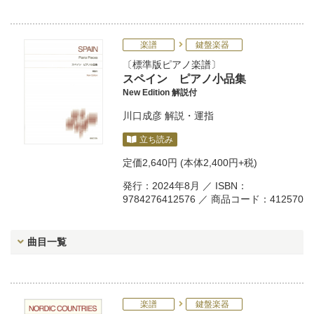
楽譜
鍵盤楽器
標準版ピアノ楽譜
スペイン ピアノ小品集
New Edition 解説付
川口成彦
解説・運指
立ち読み
定価
2,640円
(本体2,400円+税)
発行：2024年8月 ／ ISBN：
9784276412576 ／ 商品コード：412570
曲目一覧
楽譜
鍵盤楽器