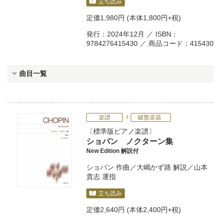
立ち読み
定価
1,980円
(本体1,800円+税)
発行：2024年12月 ／ ISBN：
9784276415430 ／ 商品コード：415430
曲目一覧
楽譜
鍵盤楽器
標準版ピアノ楽譜
ショパン ノクターン集
New Edition 解説付
ショパン
作曲／
大嶋かず路
解説／
山本
貴志
運指
立ち読み
定価
2,640円
(本体2,400円+税)