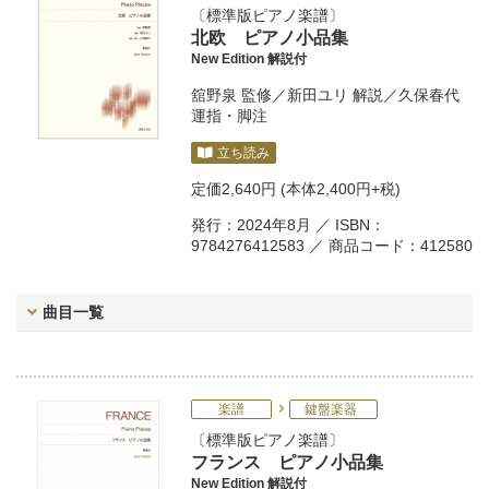
標準版ピアノ楽譜
北欧 ピアノ小品集
New Edition 解説付
舘野泉
監修／
新田ユリ
解説／
久保春代
運指・脚注
立ち読み
定価
2,640円
(本体2,400円+税)
発行：2024年8月 ／ ISBN：
9784276412583 ／ 商品コード：412580
曲目一覧
楽譜
鍵盤楽器
標準版ピアノ楽譜
フランス ピアノ小品集
New Edition 解説付