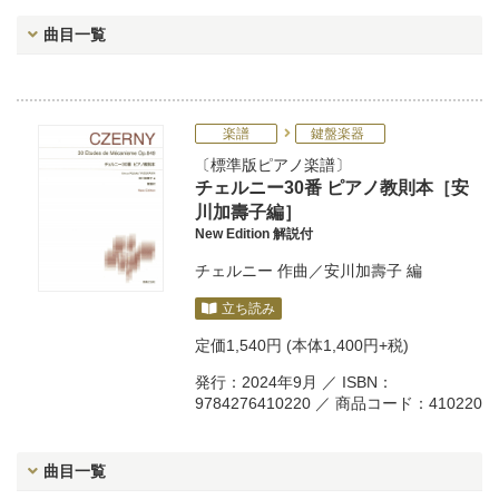
曲目一覧
楽譜
鍵盤楽器
標準版ピアノ楽譜
チェルニー30番 ピアノ教則本［安
川加壽子編］
New Edition 解説付
チェルニー
作曲／
安川加壽子
編
立ち読み
定価
1,540円
(本体1,400円+税)
発行：2024年9月 ／ ISBN：
9784276410220 ／ 商品コード：410220
曲目一覧