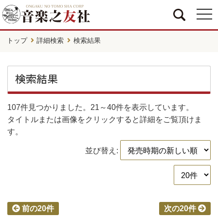
togg
navi
トップ
詳細検索
検索結果
検索結果
107件
見つかりました。
21～40件
を表示しています。
タイトルまたは画像をクリックすると詳細をご覧頂けま
す。
並び替え:
前の20件
次の20件