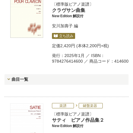
標準版ピアノ楽譜
クラヴサン曲集
New Edition 解説付
安川加壽子
編
立ち読み
定価
2,420円
(本体2,200円+税)
発行：2025年1月 ／ ISBN：
9784276414600 ／ 商品コード：414600
曲目一覧
楽譜
鍵盤楽器
標準版ピアノ楽譜
サティ ピアノ作品集２
New Edition 解説付