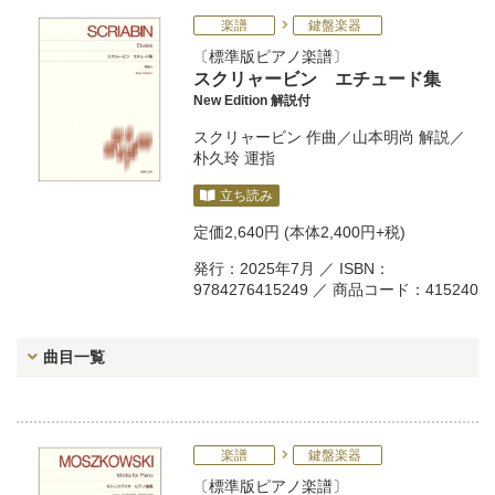
楽譜
鍵盤楽器
標準版ピアノ楽譜
スクリャービン エチュード集
New Edition 解説付
スクリャービン
作曲／
山本明尚
解説／
朴久玲
運指
立ち読み
定価
2,640円
(本体2,400円+税)
発行：2025年7月 ／ ISBN：
9784276415249 ／ 商品コード：415240
曲目一覧
楽譜
鍵盤楽器
標準版ピアノ楽譜