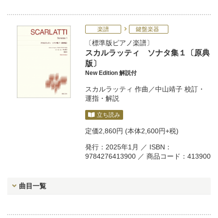
楽譜
鍵盤楽器
標準版ピアノ楽譜
スカルラッティ ソナタ集１〔原典
版〕
New Edition 解説付
スカルラッティ
作曲／
中山靖子
校訂・
運指・解説
立ち読み
定価
2,860円
(本体2,600円+税)
発行：2025年1月 ／ ISBN：
9784276413900 ／ 商品コード：413900
曲目一覧