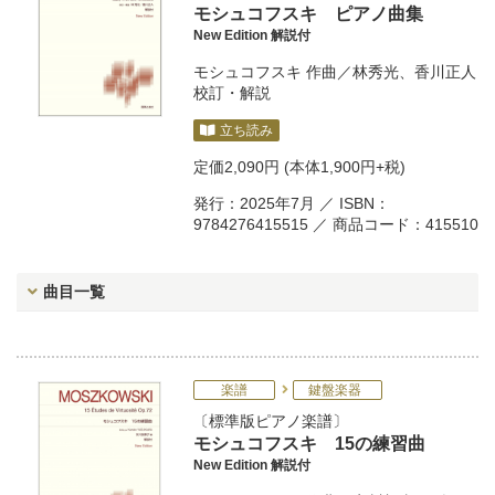
モシュコフスキ ピアノ曲集
New Edition 解説付
モシュコフスキ
作曲／
林秀光
、
香川正人
校訂・解説
立ち読み
定価
2,090円
(本体1,900円+税)
発行：2025年7月 ／ ISBN：
9784276415515 ／ 商品コード：415510
曲目一覧
楽譜
鍵盤楽器
標準版ピアノ楽譜
モシュコフスキ 15の練習曲
New Edition 解説付