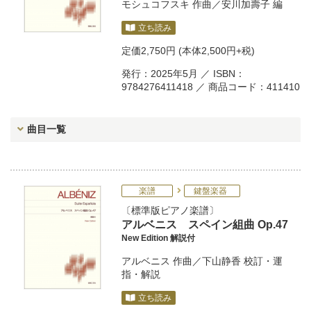
モシュコフスキ
作曲／
安川加壽子
編
立ち読み
定価
2,750円
(本体2,500円+税)
発行：2025年5月 ／ ISBN：
9784276411418 ／ 商品コード：411410
曲目一覧
楽譜
鍵盤楽器
標準版ピアノ楽譜
アルベニス スペイン組曲 Op.47
New Edition 解説付
アルベニス
作曲／
下山静香
校訂・運
指・解説
立ち読み