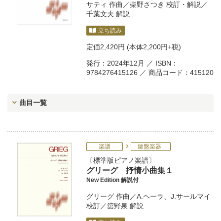
サティ
作曲／
柴野さつき
校訂・解説／
千葉文夫
解説
立ち読み
定価
2,420円
(本体2,200円+税)
発行：2024年12月 ／ ISBN：
9784276415126 ／ 商品コード：415120
曲目一覧
楽譜
鍵盤楽器
標準版ピアノ楽譜
グリーグ 抒情小曲集１
New Edition 解説付
グリーグ
作曲／
A.ヘーラ
、
J.サールマイ
校訂／
舘野泉
解説