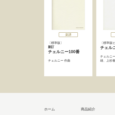
楽譜
標準版
標準版
新訂
チェルニ
チェルニー100番
チェルニ
チェルニー
作曲
雄
、
上杉
ホーム
商品紹介