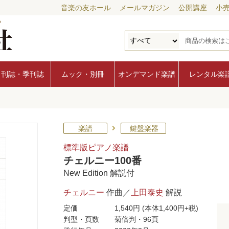
音楽の友ホール
メールマガジン
公開講座
小
月刊誌・季刊誌
ムック・別冊
オンデマンド楽譜
レンタル楽
楽譜
鍵盤楽器
標準版ピアノ楽譜
チェルニー100番
New Edition 解説付
チェルニー
作曲／
上田泰史
解説
定価
1,540円
(本体1,400円+税)
判型・頁数
菊倍判・96頁