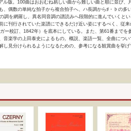
ーアル版。100曲はおおむね易しい曲から難しい曲と順に並び
も、偶数の単純な拍子から複合拍子へ、ハ長調から♯・♭の多
ての調を網羅し、異名同音調の譜読みへ段階的に進んでいくと
前に刊行されていた楽譜にできるだけ近い姿にするべく、従来
ンガー校訂、1842年）を底本にしている。また、第61番まで
、音楽学の上田泰史によるもの。概説、楽語一覧、全曲につい
解し見分けられるようになるための、参考になる観賞曲を挙げ