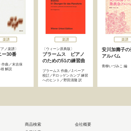
楽譜
楽譜
楽譜
ピアノ楽譜
ウィーン原典版
安川加壽子の
ー30番
ブラームス ピアノ
アルバム
のための51の練習曲
ー
作曲／
末吉保
青柳いづみこ
編
春雄
解説
ブラームス
作曲／
J.ベーア
校訂／
P.ロッゲンカンプ
練習
へのヒント／
野田清隆
訳
商品検索
会社概要