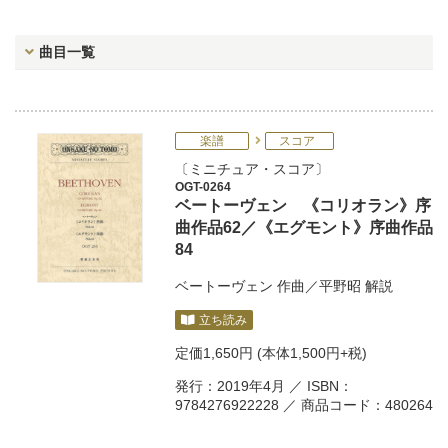
曲目一覧
楽譜
スコア
ミニチュア・スコア
OGT-0264
ベートーヴェン 《コリオラン》序
曲作品62／《エグモント》序曲作品
84
ベートーヴェン
作曲／
平野昭
解説
立ち読み
定価
1,650円
(本体1,500円+税)
発行：2019年4月 ／ ISBN：
9784276922228 ／ 商品コード：480264