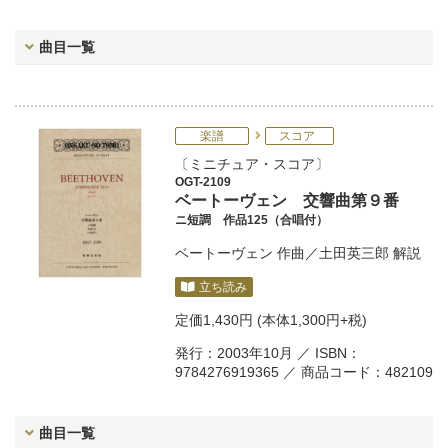
曲目一覧
楽譜
スコア
ミニチュア・スコア
OGT-2109
ベートーヴェン 交響曲第９番
ニ短調 作品125（合唱付）
ベートーヴェン
作曲／
土田英三郎
解説
立ち読み
定価
1,430円
(本体1,300円+税)
発行：2003年10月 ／ ISBN：
9784276919365 ／ 商品コード：482109
曲目一覧