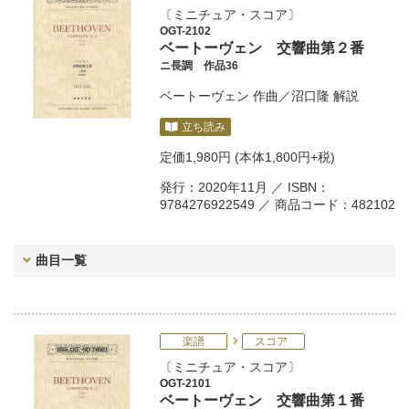
ミニチュア・スコア
OGT-2102
ベートーヴェン 交響曲第２番
ニ長調 作品36
ベートーヴェン
作曲／
沼口隆
解説
立ち読み
定価
1,980円
(本体1,800円+税)
発行：2020年11月 ／ ISBN：
9784276922549 ／ 商品コード：482102
曲目一覧
楽譜
スコア
ミニチュア・スコア
OGT-2101
ベートーヴェン 交響曲第１番