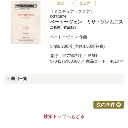
楽譜
スコア
ミニチュア・スコア
OGT-1074
ベートーヴェン ミサ・ソレムニス
ニ長調、作品123
ベートーヴェン
作曲
定価
5,280円
(本体4,800円+税)
発行：1977年7月 ／ ISBN：
9784276909380 ／ 商品コード：481074
曲目一覧
次の20件
検索トップへもどる