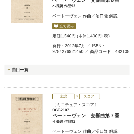
ベートーヴェン 交響曲第８番
へ長調 作品93
ベートーヴェン
作曲／
沼口隆
解説
立ち読み
定価
1,540円
(本体1,400円+税)
発行：2012年7月 ／ ISBN：
9784276921450 ／ 商品コード：482108
曲目一覧
楽譜
スコア
ミニチュア・スコア
OGT-2107
ベートーヴェン 交響曲第７番
イ長調 作品92
ベートーヴェン
作曲／
沼口隆
解説