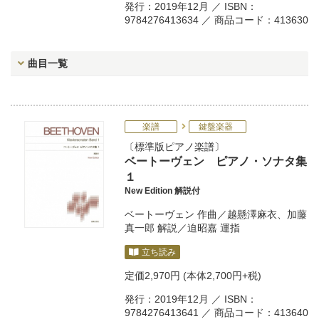
発行：2019年12月 ／ ISBN：
9784276413634 ／ 商品コード：413630
曲目一覧
楽譜
鍵盤楽器
標準版ピアノ楽譜
ベートーヴェン ピアノ・ソナタ集
１
New Edition 解説付
ベートーヴェン
作曲／
越懸澤麻衣
、
加藤
真一郎
解説／
迫昭嘉
運指
立ち読み
定価
2,970円
(本体2,700円+税)
発行：2019年12月 ／ ISBN：
9784276413641 ／ 商品コード：413640