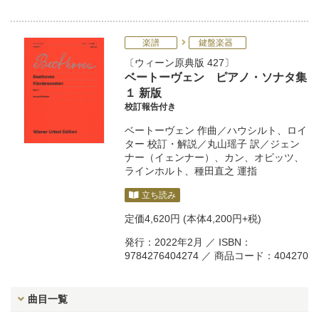
楽譜
鍵盤楽器
ウィーン原典版 427
ベートーヴェン ピアノ・ソナタ集
１ 新版
校訂報告付き
ベートーヴェン
作曲／
ハウシルト
、
ロイ
ター
校訂・解説／
丸山瑶子
訳／
ジェン
ナー（イェンナー）
、
カン
、
オピッツ
、
ラインホルト
、
種田直之
運指
立ち読み
定価
4,620円
(本体4,200円+税)
発行：2022年2月 ／ ISBN：
9784276404274 ／ 商品コード：404270
曲目一覧