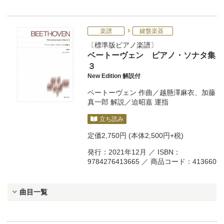
楽譜
鍵盤楽器
標準版ピアノ楽譜
ベートーヴェン ピアノ・ソナタ集
３
New Edition 解説付
ベートーヴェン
作曲／
越懸澤麻衣
、
加藤
真一郎
解説／
迫昭嘉
運指
立ち読み
定価
2,750円
(本体2,500円+税)
発行：2021年12月 ／ ISBN：
9784276413665 ／ 商品コード：413660
曲目一覧