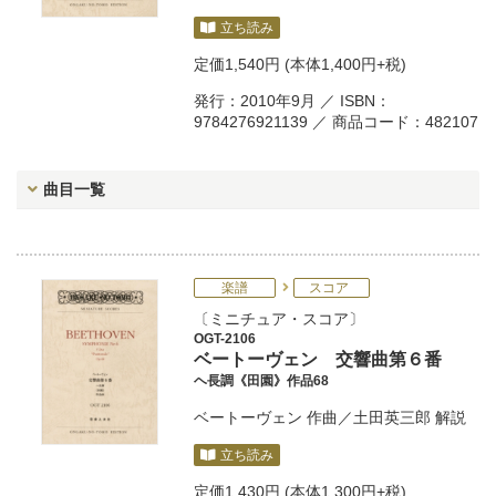
立ち読み
定価
1,540円
(本体1,400円+税)
発行：2010年9月 ／ ISBN：
9784276921139 ／ 商品コード：482107
曲目一覧
楽譜
スコア
ミニチュア・スコア
OGT-2106
ベートーヴェン 交響曲第６番
ヘ長調《田園》作品68
ベートーヴェン
作曲／
土田英三郎
解説
立ち読み
定価
1,430円
(本体1,300円+税)