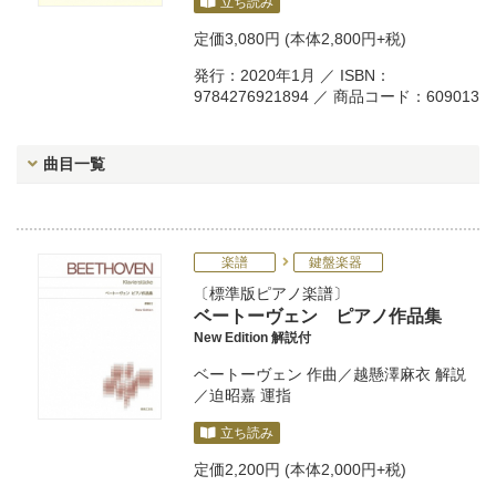
立ち読み
定価
3,080円
(本体2,800円+税)
発行：2020年1月 ／ ISBN：
9784276921894 ／ 商品コード：609013
曲目一覧
楽譜
鍵盤楽器
標準版ピアノ楽譜
ベートーヴェン ピアノ作品集
New Edition 解説付
ベートーヴェン
作曲／
越懸澤麻衣
解説
／
迫昭嘉
運指
立ち読み
定価
2,200円
(本体2,000円+税)