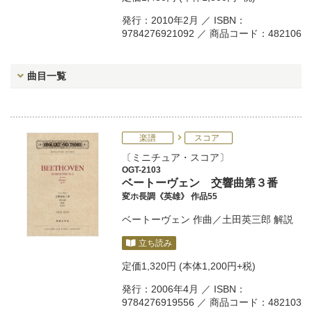
発行：2010年2月 ／ ISBN：
9784276921092 ／ 商品コード：482106
曲目一覧
楽譜
スコア
ミニチュア・スコア
OGT-2103
ベートーヴェン 交響曲第３番
変ホ長調《英雄》 作品55
ベートーヴェン
作曲／
土田英三郎
解説
立ち読み
定価
1,320円
(本体1,200円+税)
発行：2006年4月 ／ ISBN：
9784276919556 ／ 商品コード：482103