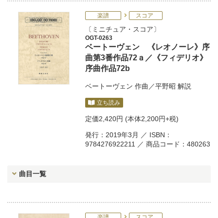
楽譜
スコア
ミニチュア・スコア
OGT-0263
ベートーヴェン 《レオノーレ》序
曲第3番作品72ａ／《フィデリオ》
序曲作品72b
ベートーヴェン
作曲／
平野昭
解説
立ち読み
定価
2,420円
(本体2,200円+税)
発行：2019年3月 ／ ISBN：
9784276922211 ／ 商品コード：480263
曲目一覧
楽譜
スコア