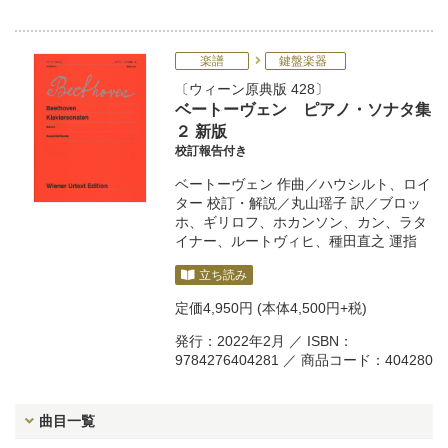
楽譜
鍵盤楽器
ウィーン原典版 428
ベートーヴェン ピアノ・ソナタ集
２ 新版
校訂報告付き
ベートーヴェン
作曲／
ハウシルト
、
ロイ
ター
校訂・解説／
丸山瑶子
訳／
ブロッ
ホ
、
ギリロフ
、
ホカンソン
、
カン
、
ラタ
イナー
、
ルートヴィヒ
、
種田直之
運指
立ち読み
定価
4,950円
(本体4,500円+税)
発行：2022年2月 ／ ISBN：
9784276404281 ／ 商品コード：404280
曲目一覧