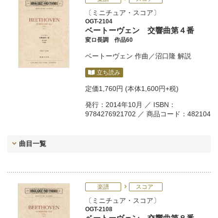
ミニチュア・スコア
OGT-2104
ベートーヴェン 交響曲第４番
変ロ長調 作品60
ベートーヴェン
作曲／
沼口隆
解説
立ち読み
定価
1,760円
(本体1,600円+税)
発行：2014年10月 ／ ISBN：
9784276921702 ／ 商品コード：482104
曲目一覧
楽譜
スコア
ミニチュア・スコア
OGT-2108