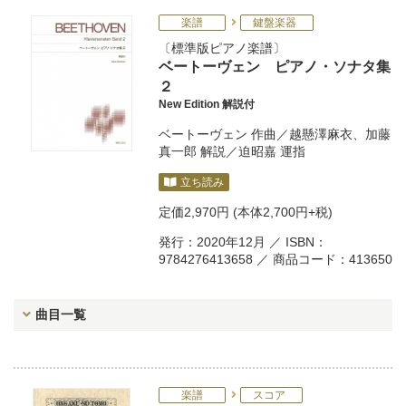
楽譜
鍵盤楽器
標準版ピアノ楽譜
ベートーヴェン ピアノ・ソナタ集
２
New Edition 解説付
ベートーヴェン
作曲／
越懸澤麻衣
、
加藤
真一郎
解説／
迫昭嘉
運指
立ち読み
定価
2,970円
(本体2,700円+税)
発行：2020年12月 ／ ISBN：
9784276413658 ／ 商品コード：413650
曲目一覧
楽譜
スコア