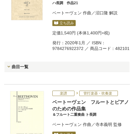
ハ長調 作品21
ベートーヴェン
作曲／
沼口隆
解説
立ち読み
定価
1,540円
(本体1,400円+税)
発行：2020年1月 ／ ISBN：
9784276922372 ／ 商品コード：482101
曲目一覧
楽譜
管打楽器・吹奏楽
ベートーヴェン フルートとピアノ
のための作品集
＆フルート二重奏曲 ト長調
ベートーヴェン
作曲／
寺本義明
監修