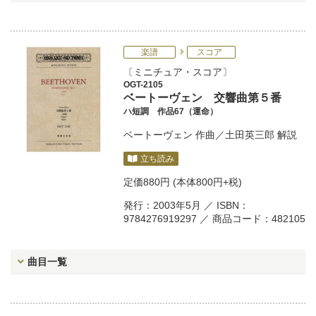
楽譜
スコア
ミニチュア・スコア
OGT-2105
ベートーヴェン 交響曲第５番
ハ短調 作品67（運命）
ベートーヴェン
作曲／
土田英三郎
解説
立ち読み
定価
880円
(本体800円+税)
発行：2003年5月 ／ ISBN：
9784276919297 ／ 商品コード：482105
曲目一覧