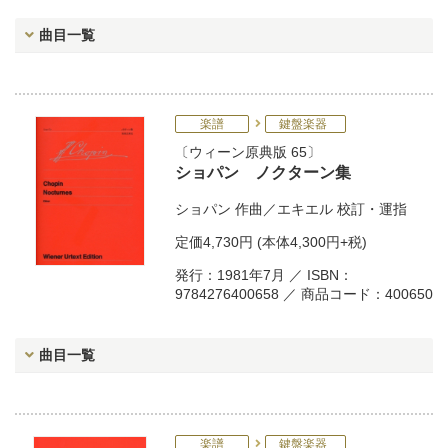
曲目一覧
楽譜
鍵盤楽器
ウィーン原典版 65
ショパン ノクターン集
ショパン
作曲／
エキエル
校訂・運指
定価
4,730円
(本体4,300円+税)
発行：1981年7月 ／ ISBN：
9784276400658 ／ 商品コード：400650
曲目一覧
楽譜
鍵盤楽器