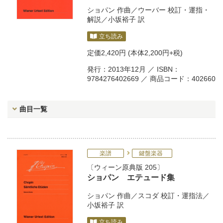
ショパン
作曲／
ウーバー
校訂・運指・
解説／
小坂裕子
訳
立ち読み
定価
2,420円
(本体2,200円+税)
発行：2013年12月 ／ ISBN：
9784276402669 ／ 商品コード：402660
曲目一覧
楽譜
鍵盤楽器
ウィーン原典版 205
ショパン エテュード集
ショパン
作曲／
スコダ
校訂・運指法／
小坂裕子
訳
立ち読み