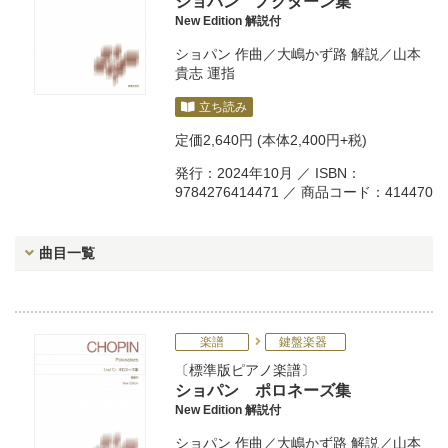
ショパン ノクターン集
New Edition 解説付
ショパン
作曲／
大嶋かず路
解説／
山本
貴志
運指
立ち読み
定価
2,640円
(本体2,400円+税)
発行：2024年10月 ／ ISBN：
9784276414471 ／ 商品コード：414470
曲目一覧
楽譜
鍵盤楽器
標準版ピアノ楽譜
ショパン ポロネーズ集
New Edition 解説付
ショパン
作曲／
大嶋かず路
解説／
山本