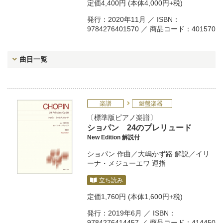
定価
4,400円
(本体4,000円+税)
発行：2020年11月 ／ ISBN：
9784276401570 ／ 商品コード：401570
曲目一覧
楽譜
鍵盤楽器
標準版ピアノ楽譜
ショパン 24のプレリュード
New Edition 解説付
ショパン
作曲／
大嶋かず路
解説／
イリ
ーナ・メジューエワ
運指
立ち読み
定価
1,760円
(本体1,600円+税)
発行：2019年6月 ／ ISBN：
9784276414457 ／ 商品コード：414450