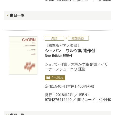
曲目一覧
楽譜
鍵盤楽器
標準版ピアノ楽譜
ショパン ワルツ集 遺作付
New Edition 解説付
ショパン
作曲／
大嶋かず路
解説／
イリ
ーナ・メジューエワ
運指
立ち読み
定価
1,540円
(本体1,400円+税)
発行：2018年2月 ／ ISBN：
9784276414440 ／ 商品コード：414440