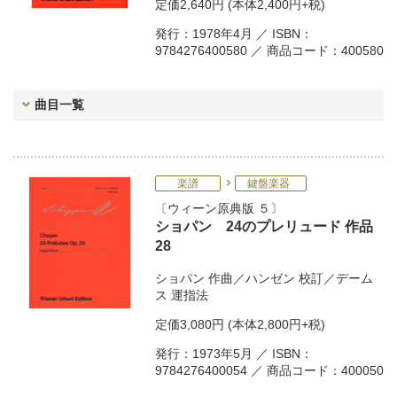
定価
2,640円
(本体2,400円+税)
発行：1978年4月 ／ ISBN：
9784276400580 ／ 商品コード：400580
曲目一覧
楽譜
鍵盤楽器
ウィーン原典版 ５
ショパン 24のプレリュード 作品
28
ショパン
作曲／
ハンゼン
校訂／
デーム
ス
運指法
定価
3,080円
(本体2,800円+税)
発行：1973年5月 ／ ISBN：
9784276400054 ／ 商品コード：400050