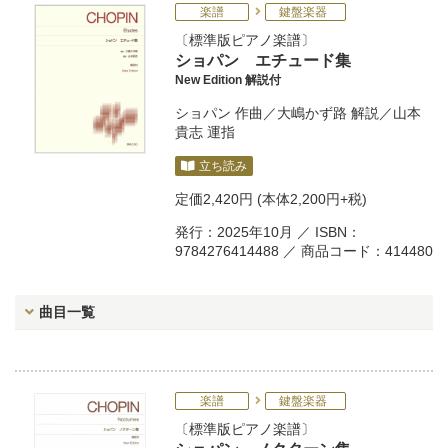
楽譜
鍵盤楽器
標準版ピアノ楽譜
ショパン エチュード集
New Edition 解説付
ショパン
作曲／
大嶋かず路
解説／
山本
貴志
運指
立ち読み
定価
2,420円
(本体2,200円+税)
発行：2025年10月 ／ ISBN：
9784276414488 ／ 商品コード：414480
曲目一覧
楽譜
鍵盤楽器
標準版ピアノ楽譜