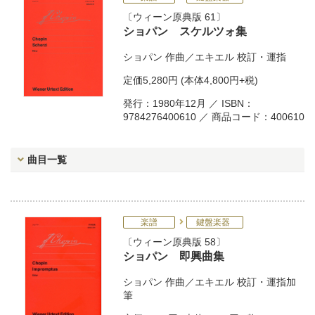
ウィーン原典版 61
ショパン スケルツォ集
ショパン
作曲／
エキエル
校訂・運指
定価
5,280円
(本体4,800円+税)
発行：1980年12月 ／ ISBN：
9784276400610 ／ 商品コード：400610
曲目一覧
楽譜
鍵盤楽器
ウィーン原典版 58
ショパン 即興曲集
ショパン
作曲／
エキエル
校訂・運指加
筆