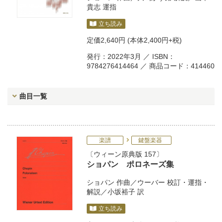
貴志
運指
立ち読み
定価
2,640円
(本体2,400円+税)
発行：2022年3月 ／ ISBN：
9784276414464 ／ 商品コード：414460
曲目一覧
楽譜
鍵盤楽器
ウィーン原典版 157
ショパン ポロネーズ集
ショパン
作曲／
ウーバー
校訂・運指・
解説／
小坂裕子
訳
立ち読み