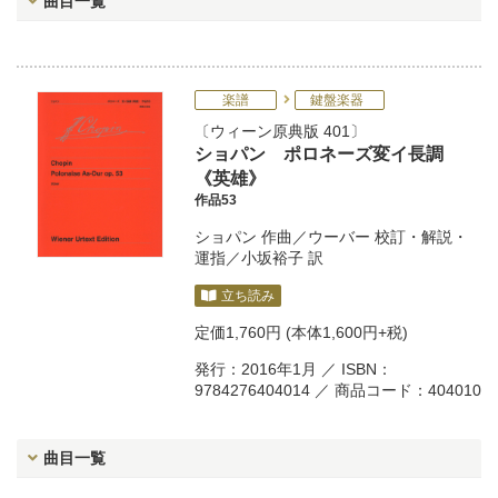
曲目一覧
楽譜
鍵盤楽器
ウィーン原典版 401
ショパン ポロネーズ変イ長調
《英雄》
作品53
ショパン
作曲／
ウーバー
校訂・解説・
運指／
小坂裕子
訳
立ち読み
定価
1,760円
(本体1,600円+税)
発行：2016年1月 ／ ISBN：
9784276404014 ／ 商品コード：404010
曲目一覧