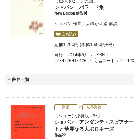
標準版ピアノ楽譜
ショパン バラード集
New Edition 解説付
ショパン
作曲／
大嶋かず路
解説
立ち読み
定価
1,760円
(本体1,600円+税)
発行：2014年9月 ／ ISBN：
9784276414426 ／ 商品コード：414420
曲目一覧
楽譜
鍵盤楽器
ウィーン原典版 266
ショパン アンダンテ・スピアナー
トと華麗なる大ポロネーズ
作品22