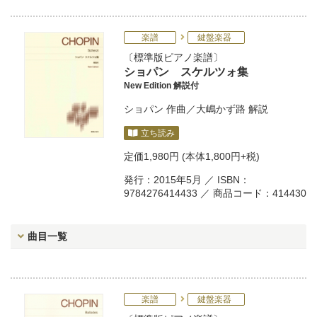
楽譜
鍵盤楽器
標準版ピアノ楽譜
ショパン スケルツォ集
New Edition 解説付
ショパン
作曲／
大嶋かず路
解説
立ち読み
定価
1,980円
(本体1,800円+税)
発行：2015年5月 ／ ISBN：
9784276414433 ／ 商品コード：414430
曲目一覧
楽譜
鍵盤楽器