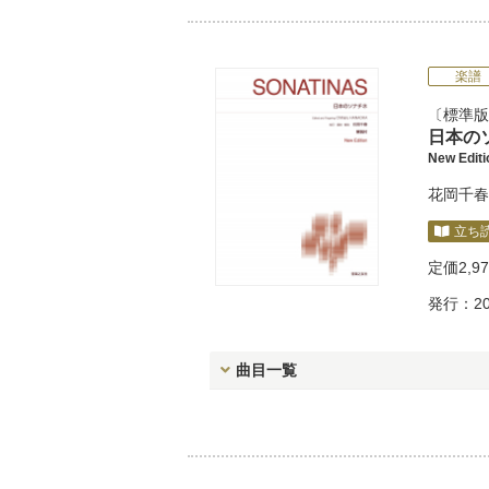
楽譜
標準版
日本の
New Edi
花岡千春
立ち
定価
2,9
発行：20
曲目一覧