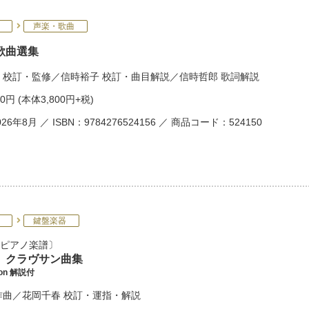
声楽・歌曲
歌曲選集
校訂・監修／
信時裕子
校訂・曲目解説／
信時哲郎
歌詞解説
80円
(本体3,800円+税)
26年8月 ／ ISBN：9784276524156 ／ 商品コード：524150
鍵盤楽器
ピアノ楽譜
 クラヴサン曲集
tion 解説付
作曲／
花岡千春
校訂・運指・解説