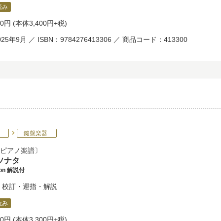
読み
40円
(本体3,400円+税)
25年9月 ／ ISBN：9784276413306 ／ 商品コード：413300
鍵盤楽器
ピアノ楽譜
ソナタ
tion 解説付
校訂・運指・解説
読み
30円
(本体3,300円+税)