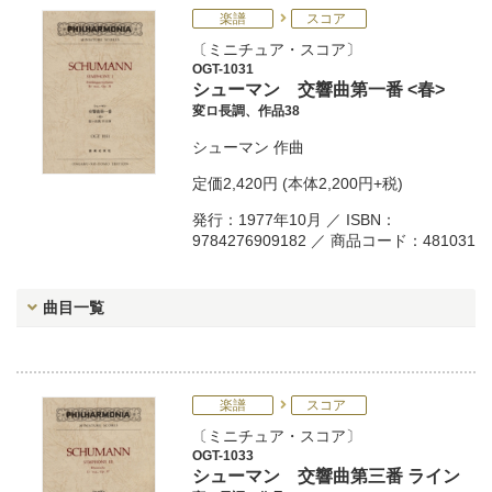
楽譜
スコア
ミニチュア・スコア
OGT-1031
シューマン 交響曲第一番 <春>
変ロ長調、作品38
シューマン
作曲
定価
2,420円
(本体2,200円+税)
発行：1977年10月 ／ ISBN：
9784276909182 ／ 商品コード：481031
曲目一覧
楽譜
スコア
ミニチュア・スコア
OGT-1033
シューマン 交響曲第三番 ライン