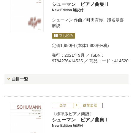
シューマン ピアノ曲集Ⅱ
New Edition 解説付
シューマン
作曲／
町田育弥
、
識名章喜
解説
立ち読み
定価
1,980円
(本体1,800円+税)
発行：2021年9月 ／ ISBN：
9784276414525 ／ 商品コード：414520
曲目一覧
楽譜
鍵盤楽器
標準版ピアノ楽譜
シューマン ピアノ曲集Ⅰ
New Edition 解説付