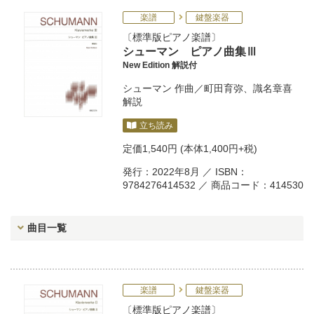
楽譜
鍵盤楽器
標準版ピアノ楽譜
シューマン ピアノ曲集Ⅲ
New Edition 解説付
シューマン
作曲／
町田育弥
、
識名章喜
解説
立ち読み
定価
1,540円
(本体1,400円+税)
発行：2022年8月 ／ ISBN：
9784276414532 ／ 商品コード：414530
曲目一覧
楽譜
鍵盤楽器
標準版ピアノ楽譜