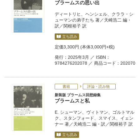
ブラームスの思い出
ディートリヒ
、
ヘンシェル
、
クララ・シ
ューマンの弟子たち
著／
天崎浩二
編・
訳／
関根裕子
訳
立ち読み
定価
3,300円
(本体3,000円+税)
発行：2025年3月 ／ ISBN：
9784276202078 ／ 商品コード：202070
書籍
評論・読み物
新装版 ブラームス回想録集
ブラームスと私
E. シューマン
、
ヴィトマン
、
ゴルトマル
ク
、
スタンフォード
、
スマイス
、
イェン
ナー
著／
天崎浩二
編・訳／
関根裕子
訳
立ち読み