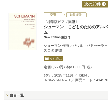
次の20件
楽譜
鍵盤楽器
標準版ピアノ楽譜
シューマン こどものためのアルバ
ム
New Edition 解説付
シューマン
作曲／
パウル・バドゥーラ＝
スコダ
解説
立ち読み
定価
1,650円
(本体1,500円+税)
発行：2025年11月 ／ ISBN：
9784276414570 ／ 商品コード：414570
曲目一覧