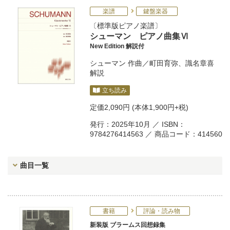
楽譜
鍵盤楽器
標準版ピアノ楽譜
シューマン ピアノ曲集Ⅵ
New Edition 解説付
シューマン
作曲／
町田育弥
、
識名章喜
解説
立ち読み
定価
2,090円
(本体1,900円+税)
発行：2025年10月 ／ ISBN：
9784276414563 ／ 商品コード：414560
曲目一覧
書籍
評論・読み物
新装版 ブラームス回想録集