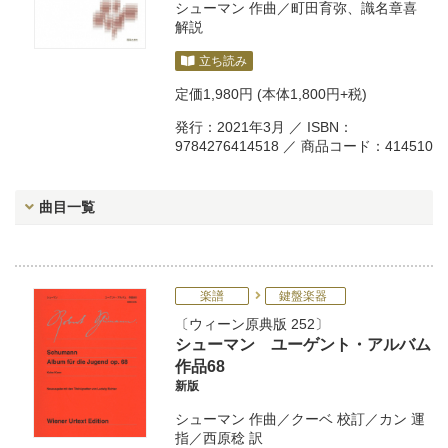
シューマン
作曲／
町田育弥
、
識名章喜
解説
立ち読み
定価
1,980円
(本体1,800円+税)
発行：2021年3月 ／ ISBN：
9784276414518 ／ 商品コード：414510
曲目一覧
楽譜
鍵盤楽器
ウィーン原典版 252
シューマン ユーゲント・アルバム
作品68
新版
シューマン
作曲／
クーベ
校訂／
カン
運
指／
西原稔
訳