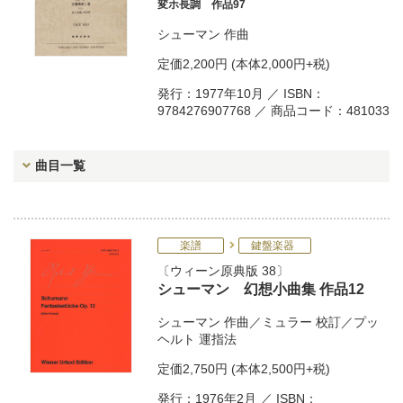
変ホ長調 作品97
シューマン
作曲
定価
2,200円
(本体2,000円+税)
発行：1977年10月 ／ ISBN：
9784276907768 ／ 商品コード：481033
曲目一覧
楽譜
鍵盤楽器
ウィーン原典版 38
シューマン 幻想小曲集 作品12
シューマン
作曲／
ミュラー
校訂／
プッ
ヘルト
運指法
定価
2,750円
(本体2,500円+税)
発行：1976年2月 ／ ISBN：