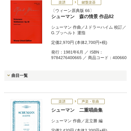
楽譜
鍵盤楽器
ウィーン原典版 66
シューマン 森の情景 作品82
シューマン
作曲／
J.ドラーハイム
校訂／
G.プッヘルト
運指
定価
2,970円
(本体2,700円+税)
発行：1981年6月 ／ ISBN：
9784276400665 ／ 商品コード：400660
曲目一覧
楽譜
声楽・歌曲
シューマン 二重唱曲集
シューマン
作曲／
足立勝
編
定価
2,420円
(本体2,200円+税)