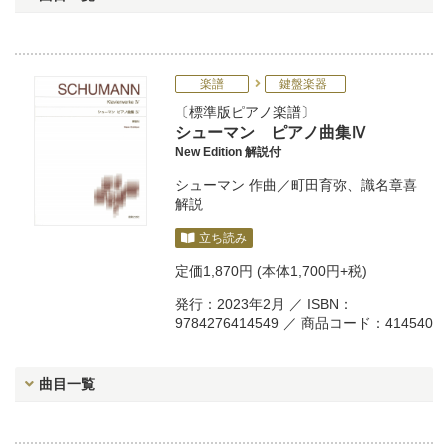
楽譜
鍵盤楽器
標準版ピアノ楽譜
シューマン ピアノ曲集Ⅳ
New Edition 解説付
シューマン
作曲／
町田育弥
、
識名章喜
解説
立ち読み
定価
1,870円
(本体1,700円+税)
発行：2023年2月 ／ ISBN：
9784276414549 ／ 商品コード：414540
曲目一覧