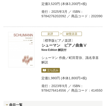
定価
3,520円
(本体3,200円+税)
発行：2025年3月 ／ ISBN：
9784276202092 ／ 商品コード：202090
楽譜
鍵盤楽器
標準版ピアノ楽譜
シューマン ピアノ曲集Ⅴ
New Edition 解説付
シューマン
作曲／
町田育弥
、
識名章喜
解説
立ち読み
定価
1,980円
(本体1,800円+税)
発行：2023年9月 ／ ISBN：
9784276414556 ／ 商品コード：414550
曲目一覧