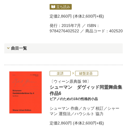
立ち読み
定価
2,860円
(本体2,600円+税)
発行：2015年7月 ／ ISBN：
9784276402522 ／ 商品コード：402520
曲目一覧
楽譜
鍵盤楽器
ウィーン原典版 98
シューマン ダヴィッド同盟舞曲集
作品6
ピアノのための18の性格的小品
シューマン
作曲／
カップ
校訂／
シャー
マン
運指法／
ハウシルト
協力
定価
2,860円
(本体2,600円+税)