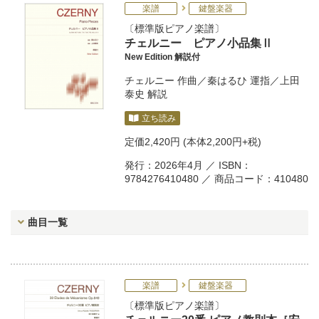
楽譜
鍵盤楽器
標準版ピアノ楽譜
チェルニー ピアノ小品集Ⅱ
New Edition 解説付
チェルニー
作曲／
秦はるひ
運指／
上田
泰史
解説
立ち読み
定価
2,420円
(本体2,200円+税)
発行：2026年4月 ／ ISBN：
9784276410480 ／ 商品コード：410480
曲目一覧
楽譜
鍵盤楽器
標準版ピアノ楽譜