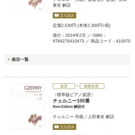
泰史
解説
立ち読み
定価
2,530円
(本体2,300円+税)
発行：2024年2月 ／ ISBN：
9784276410473 ／ 商品コード：410470
曲目一覧
楽譜
鍵盤楽器
標準版ピアノ楽譜
チェルニー100番
New Edition 解説付
チェルニー
作曲／
上田泰史
解説
立ち読み