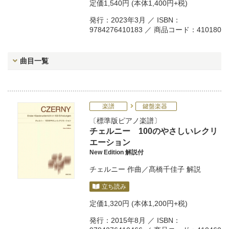
定価
1,540円
(本体1,400円+税)
発行：2023年3月 ／ ISBN：
9784276410183 ／ 商品コード：410180
曲目一覧
楽譜
鍵盤楽器
標準版ピアノ楽譜
チェルニー 100のやさしいレクリ
エーション
New Edition 解説付
チェルニー
作曲／
髙橋千佳子
解説
立ち読み
定価
1,320円
(本体1,200円+税)
発行：2015年8月 ／ ISBN：