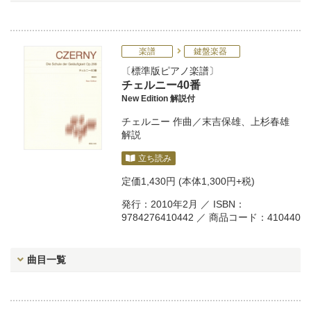
楽譜
鍵盤楽器
標準版ピアノ楽譜
チェルニー40番
New Edition 解説付
チェルニー
作曲／
末吉保雄
、
上杉春雄
解説
立ち読み
定価
1,430円
(本体1,300円+税)
発行：2010年2月 ／ ISBN：
9784276410442 ／ 商品コード：410440
曲目一覧