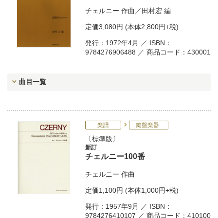
チェルニー
作曲／
田村宏
編
定価
3,080円
(本体2,800円+税)
発行：1972年4月 ／ ISBN：
9784276906488 ／ 商品コード：430001
曲目一覧
楽譜
鍵盤楽器
標準版
新訂
チェルニー100番
チェルニー
作曲
定価
1,100円
(本体1,000円+税)
発行：1957年9月 ／ ISBN：
9784276410107 ／ 商品コード：410100