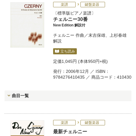
楽譜
鍵盤楽器
標準版ピアノ楽譜
チェルニー30番
New Edition 解説付
チェルニー
作曲／
末吉保雄
、
上杉春雄
解説
立ち読み
定価
1,045円
(本体950円+税)
発行：2006年12月 ／ ISBN：
9784276410435 ／ 商品コード：410430
曲目一覧
楽譜
鍵盤楽器
最新チェルニー