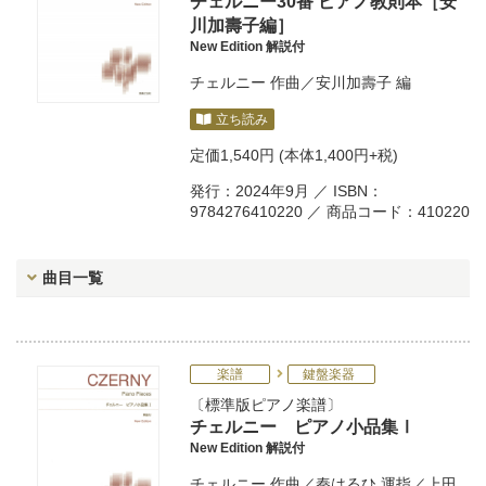
チェルニー30番 ピアノ教則本［安
川加壽子編］
New Edition 解説付
チェルニー
作曲／
安川加壽子
編
立ち読み
定価
1,540円
(本体1,400円+税)
発行：2024年9月 ／ ISBN：
9784276410220 ／ 商品コード：410220
曲目一覧
楽譜
鍵盤楽器
標準版ピアノ楽譜
チェルニー ピアノ小品集Ⅰ
New Edition 解説付
チェルニー
作曲／
秦はるひ
運指／
上田