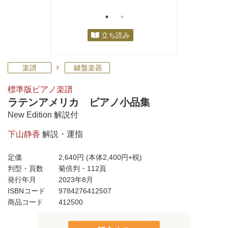
立ち読み
楽譜
鍵盤楽器
標準版ピアノ楽譜
ラテンアメリカ ピアノ小品集
New Edition 解説付
下山静香
解説・運指
定価
2,640円
(本体2,400円+税)
判型・頁数
菊倍判・112頁
発行年月
2023年8月
ISBNコード
9784276412507
商品コード
412500