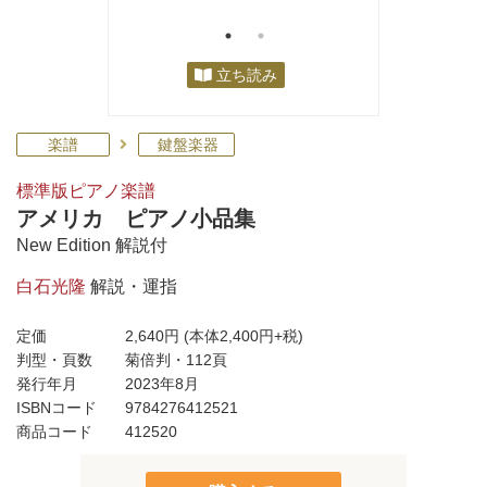
立ち読み
楽譜
鍵盤楽器
標準版ピアノ楽譜
アメリカ ピアノ小品集
New Edition 解説付
白石光隆
解説・運指
定価
2,640円
(本体2,400円+税)
判型・頁数
菊倍判・112頁
発行年月
2023年8月
ISBNコード
9784276412521
商品コード
412520