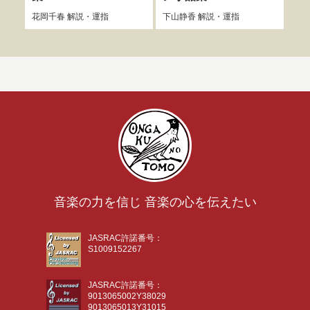
花岡千春
解説・運指
下山静香
解説・運指
加藤
音楽の力を信じ 音楽の心を伝えたい
JASRAC許諾番号：
S1009152267
JASRAC許諾番号：
9013065002Y38029
9013065013Y31015