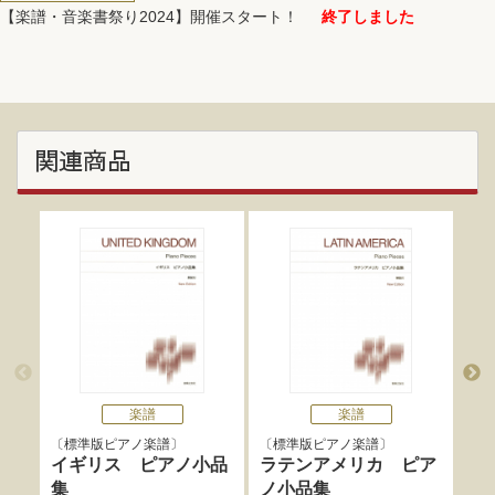
【楽譜・音楽書祭り2024】開催スタート！
終了しました
関連商品
楽譜
楽譜
標準版ピアノ楽譜
標準版ピアノ楽譜
標
イギリス ピアノ小品
ラテンアメリカ ピア
ド
集
ノ小品集
ピ