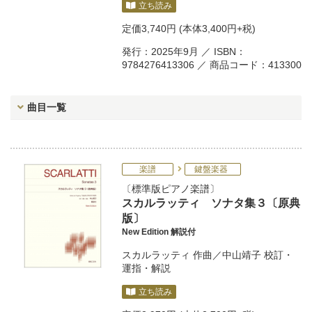
立ち読み
定価
3,740円
(本体3,400円+税)
発行：2025年9月 ／ ISBN：
9784276413306 ／ 商品コード：413300
曲目一覧
楽譜
鍵盤楽器
標準版ピアノ楽譜
スカルラッティ ソナタ集３〔原典
版〕
New Edition 解説付
スカルラッティ
作曲／
中山靖子
校訂・
運指・解説
立ち読み