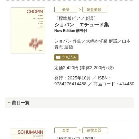
楽譜
鍵盤楽器
標準版ピアノ楽譜
ショパン エチュード集
New Edition 解説付
ショパン
作曲／
大嶋かず路
解説／
山本
貴志
運指
立ち読み
定価
2,420円
(本体2,200円+税)
発行：2025年10月 ／ ISBN：
9784276414488 ／ 商品コード：414480
曲目一覧
楽譜
鍵盤楽器