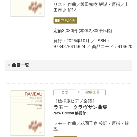
リスト
作曲／
阪田知樹
解説・運指／
上
田泰史
解説
立ち読み
定価
3,080円
(本体2,800円+税)
発行：2025年10月 ／ ISBN：
9784276414624 ／ 商品コード：414620
曲目一覧
楽譜
鍵盤楽器
標準版ピアノ楽譜
ラモー クラヴサン曲集
New Edition 解説付
ラモー
作曲／
花岡千春
校訂・運指・解
説