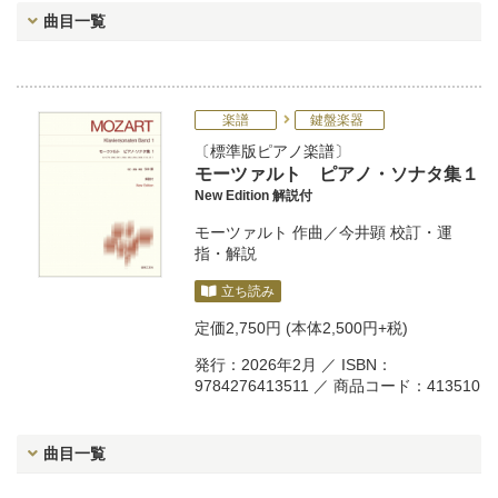
曲目一覧
楽譜
鍵盤楽器
標準版ピアノ楽譜
モーツァルト ピアノ・ソナタ集１
New Edition 解説付
モーツァルト
作曲／
今井顕
校訂・運
指・解説
立ち読み
定価
2,750円
(本体2,500円+税)
発行：2026年2月 ／ ISBN：
9784276413511 ／ 商品コード：413510
曲目一覧