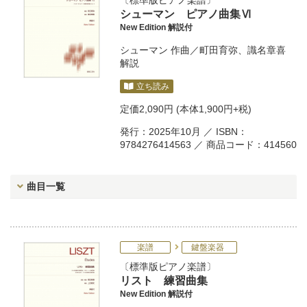
標準版ピアノ楽譜
シューマン ピアノ曲集Ⅵ
New Edition 解説付
シューマン
作曲／
町田育弥
、
識名章喜
解説
立ち読み
定価
2,090円
(本体1,900円+税)
発行：2025年10月 ／ ISBN：
9784276414563 ／ 商品コード：414560
曲目一覧
楽譜
鍵盤楽器
標準版ピアノ楽譜
リスト 練習曲集
New Edition 解説付