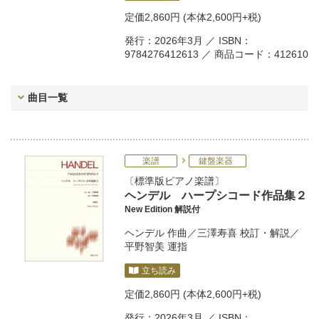
定価
2,860円
(本体2,600円+税)
発行：2026年3月 ／ ISBN：
9784276412613 ／ 商品コード：412610
曲目一覧
楽譜
鍵盤楽器
標準版ピアノ楽譜
ヘンデル ハープシコード作品集２
New Edition 解説付
ヘンデル
作曲／
三澤寿喜
校訂・解説／
平野智美
運指
立ち読み
定価
2,860円
(本体2,600円+税)
発行：2026年3月 ／ ISBN：