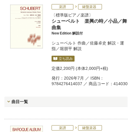
楽譜
鍵盤楽器
標準版ピアノ楽譜
シューベルト 楽興の時／小品／舞
曲集
New Edition 解説付
シューベルト
作曲／
佐藤卓史
解説・運
指／
堀朋平
解説
立ち読み
定価
2,200円
(本体2,000円+税)
発行：2026年7月 ／ ISBN：
9784276414037 ／ 商品コード：414030
曲目一覧
楽譜
鍵盤楽器