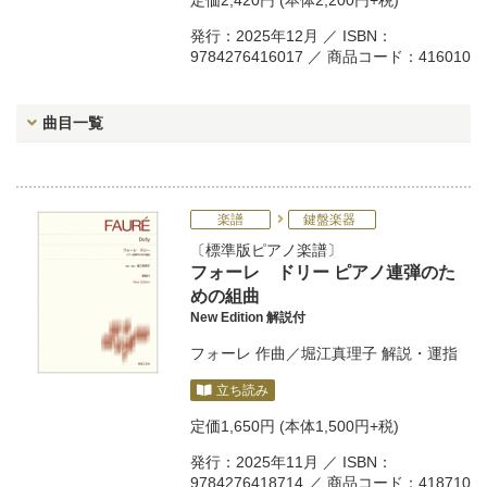
定価
2,420円
(本体2,200円+税)
発行：2025年12月 ／ ISBN：
9784276416017 ／ 商品コード：416010
曲目一覧
楽譜
鍵盤楽器
標準版ピアノ楽譜
フォーレ ドリー ピアノ連弾のた
めの組曲
New Edition 解説付
フォーレ
作曲／
堀江真理子
解説・運指
立ち読み
定価
1,650円
(本体1,500円+税)
発行：2025年11月 ／ ISBN：
9784276418714 ／ 商品コード：418710