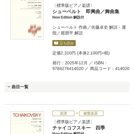
標準版ピアノ楽譜
シューベルト 即興曲／舞曲集
New Edition 解説付
シューベルト
作曲／
佐藤卓史
解説・運
指／
堀朋平
解説
立ち読み
定価
2,310円
(本体2,100円+税)
発行：2025年12月 ／ ISBN：
9784276414020 ／ 商品コード：414020
曲目一覧
楽譜
鍵盤楽器
標準版ピアノ楽譜
チャイコフスキー 四季
New Edition 解説付