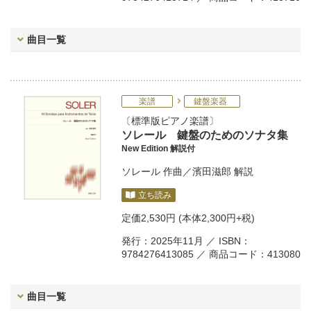
曲目一覧
楽譜
鍵盤楽器
標準版ピアノ楽譜
ソレール 鍵盤のためのソナタ集
New Edition 解説付
ソレール
作曲／
濱田滋郎
解説
立ち読み
定価
2,530円
(本体2,300円+税)
発行：2025年11月 ／ ISBN：
9784276413085 ／ 商品コード：413080
曲目一覧