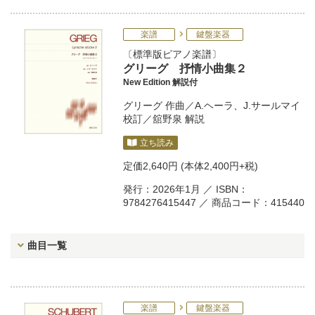
楽譜
鍵盤楽器
標準版ピアノ楽譜
グリーグ 抒情小曲集２
New Edition 解説付
グリーグ
作曲／
A.ヘーラ
、
J.サールマイ
校訂／
舘野泉
解説
立ち読み
定価
2,640円
(本体2,400円+税)
発行：2026年1月 ／ ISBN：
9784276415447 ／ 商品コード：415440
曲目一覧
楽譜
鍵盤楽器