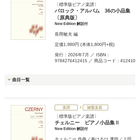
標準版ピアノ楽譜
バロック・アルバム 36の小品集
〔原典版〕
New Edition 解説付
長岡敏夫
編
定価
1,980円
(本体1,800円+税)
発行：2026年7月 ／ ISBN：
9784276412415 ／ 商品コード：412410
曲目一覧
楽譜
鍵盤楽器
標準版ピアノ楽譜
チェルニー ピアノ小品集Ⅱ
New Edition 解説付
チェルニー
作曲／
秦はるひ
運指／
上田