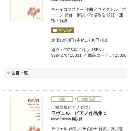
チャイコフスキー
作曲／
ヴィクトル・ブ
ーニン
監修・解説／
秋場敬浩
校訂・運
指・解説
立ち読み
定価
1,870円
(本体1,700円+税)
発行：2025年12月 ／ ISBN：
9784276415331 ／ 商品コード：415330
曲目一覧
楽譜
鍵盤楽器
標準版ピアノ楽譜
ラヴェル ピアノ作品集１
New Edition 解説付
ラヴェル
作曲／
神保夏子
解説／
務川慧