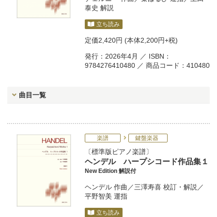
泰史
解説
立ち読み
定価
2,420円
(本体2,200円+税)
発行：2026年4月 ／ ISBN：
9784276410480 ／ 商品コード：410480
曲目一覧
楽譜
鍵盤楽器
標準版ピアノ楽譜
ヘンデル ハープシコード作品集１
New Edition 解説付
ヘンデル
作曲／
三澤寿喜
校訂・解説／
平野智美
運指
立ち読み