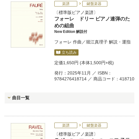
楽譜
鍵盤楽器
標準版ピアノ楽譜
フォーレ ドリー ピアノ連弾のた
めの組曲
New Edition 解説付
フォーレ
作曲／
堀江真理子
解説・運指
立ち読み
定価
1,650円
(本体1,500円+税)
発行：2025年11月 ／ ISBN：
9784276418714 ／ 商品コード：418710
曲目一覧
楽譜
鍵盤楽器
標準版ピアノ楽譜