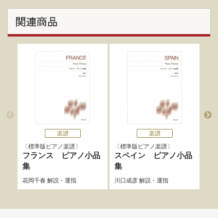
関連商品
楽譜
楽譜
標準版ピアノ楽譜
標準版ピアノ楽譜
標
フランス ピアノ小品
スペイン ピアノ小品
中
集
集
ノ
花岡千春
解説・運指
川口成彦
解説・運指
阪田