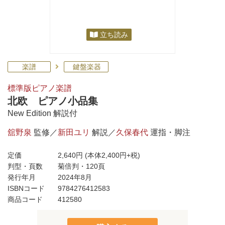
立ち読み
楽譜
鍵盤楽器
標準版ピアノ楽譜
北欧 ピアノ小品集
New Edition 解説付
舘野泉
監修／
新田ユリ
解説／
久保春代
運指・脚注
定価
2,640円
(本体2,400円+税)
判型・頁数
菊倍判・120頁
発行年月
2024年8月
ISBNコード
9784276412583
商品コード
412580