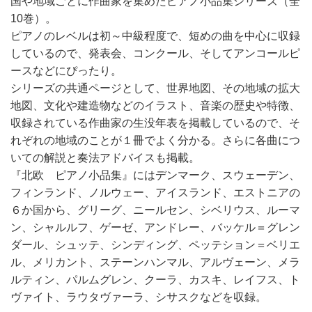
国や地域ごとに作曲家を集めたピアノ小品集シリーズ（全
10巻）。
ピアノのレベルは初～中級程度で、短めの曲を中心に収録
しているので、発表会、コンクール、そしてアンコールピ
ースなどにぴったり。
シリーズの共通ページとして、世界地図、その地域の拡大
地図、文化や建造物などのイラスト、音楽の歴史や特徴、
収録されている作曲家の生没年表を掲載しているので、そ
れぞれの地域のことが１冊でよく分かる。さらに各曲につ
いての解説と奏法アドバイスも掲載。
『北欧 ピアノ小品集』にはデンマーク、スウェーデン、
フィンランド、ノルウェー、アイスランド、エストニアの
６か国から、グリーグ、ニールセン、シベリウス、ルーマ
ン、シャルルフ、ゲーゼ、アンドレー、バッケル＝グレン
ダール、シュッテ、シンディング、ペッテション＝ベリエ
ル、メリカント、ステーンハンマル、アルヴェーン、メラ
ルティン、パルムグレン、クーラ、カスキ、レイフス、ト
ヴァイト、ラウタヴァーラ、シサスクなどを収録。