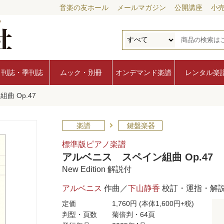
音楽の友ホール
メールマガジン
公開講座
小
月刊誌・季刊誌
ムック・別冊
オンデマンド楽譜
レンタル楽
曲 Op.47
楽譜
鍵盤楽器
標準版ピアノ楽譜
アルベニス スペイン組曲 Op.47
New Edition 解説付
アルベニス
作曲／
下山静香
校訂・運指・解
定価
1,760円
(本体1,600円+税)
判型・頁数
菊倍判・64頁