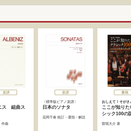
楽譜
楽譜
書籍
標準版ピアノ楽譜
おしえて！そがさ
ニス 組曲ス
日本のソナタ
ここが知りた
シック100の
花岡千春
校訂・運指・解説
ス
作曲
曽我大介
著