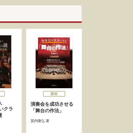
書籍
ん
演奏会を成功させる
いクラ
「舞台の作法」
謎
賀内隆弘
著