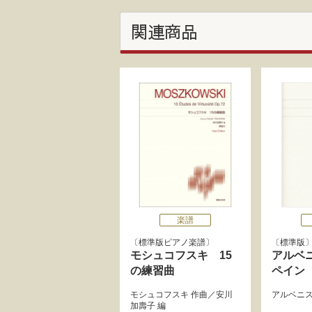
関連商品
楽譜
標準版ピアノ楽譜
標準版
モシュコフスキ 15
アルベ
の練習曲
ペイン
モシュコフスキ
作曲／
安川
アルベニ
加壽子
編