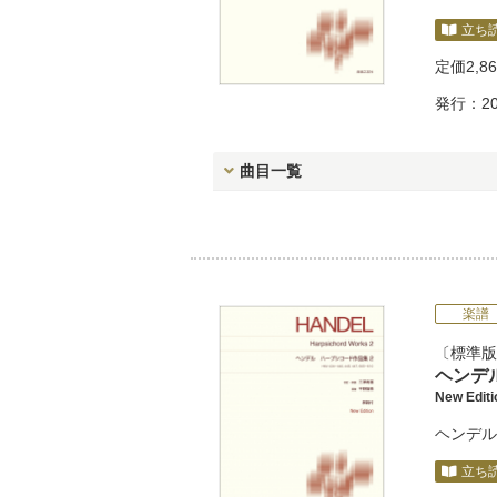
立ち
定価
2,8
発行：20
曲目一覧
楽譜
標準版
ヘンデ
New Edi
ヘンデル
立ち