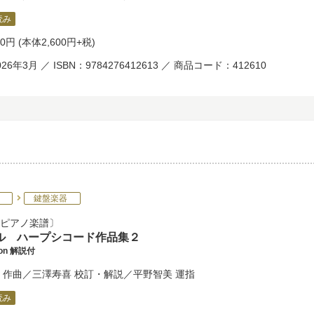
読み
60円
(本体2,600円+税)
26年3月 ／ ISBN：9784276412613 ／ 商品コード：412610
鍵盤楽器
ピアノ楽譜
ル ハープシコード作品集２
tion 解説付
作曲／
三澤寿喜
校訂・解説／
平野智美
運指
読み