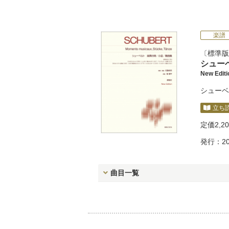
楽譜
標準版
シュー
New Edi
シューベ
立ち
定価
2,2
発行：20
曲目一覧