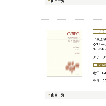
曲目一覧
楽譜
標準版
グリー
New Edi
グリーグ
立ち
定価
2,6
発行：20
曲目一覧