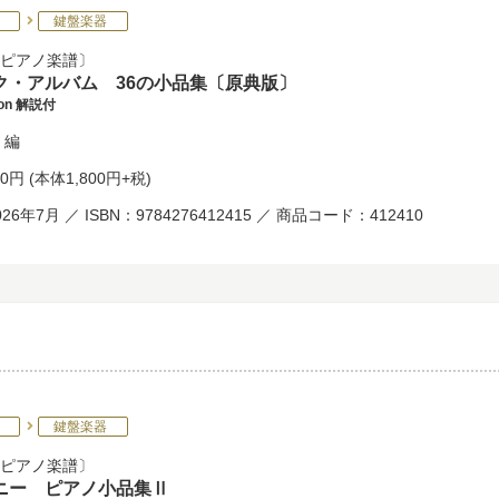
鍵盤楽器
ピアノ楽譜
ク・アルバム 36の小品集〔原典版〕
tion 解説付
編
80円
(本体1,800円+税)
26年7月 ／ ISBN：9784276412415 ／ 商品コード：412410
鍵盤楽器
ピアノ楽譜
ニー ピアノ小品集Ⅱ