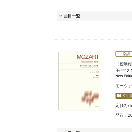
曲目一覧
楽譜
標準版
モーツ
New Edi
モーツァ
立ち
定価
2,7
発行：20