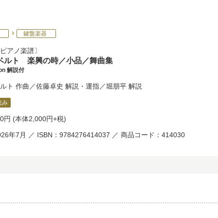
鍵盤楽器
ピアノ楽譜
ベルト 楽興の時／小品／舞曲集
tion 解説付
ルト
作曲／
佐藤卓史
解説・運指／
堀朋平
解説
読み
00円
(本体2,000円+税)
26年7月 ／ ISBN：9784276414037 ／ 商品コード：414030