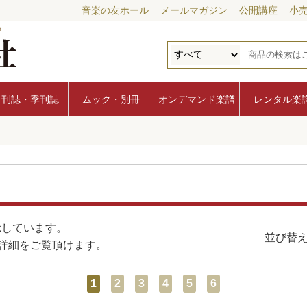
音楽の友ホール
メールマガジン
公開講座
小
月刊誌・季刊誌
ムック・別冊
オンデマンド楽譜
レンタル楽
示しています。
並び替え
詳細をご覧頂けます。
1
2
3
4
5
6