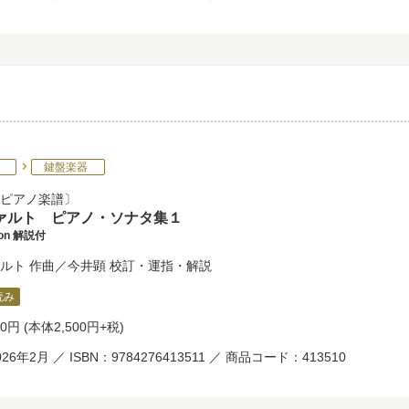
鍵盤楽器
ピアノ楽譜
ァルト ピアノ・ソナタ集１
tion 解説付
ルト
作曲／
今井顕
校訂・運指・解説
読み
50円
(本体2,500円+税)
26年2月 ／ ISBN：9784276413511 ／ 商品コード：413510