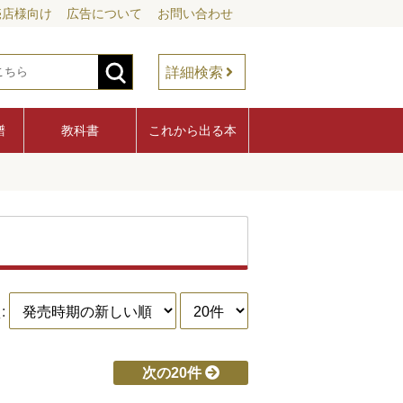
売店様向け
広告について
お問い合わせ
詳細検索
譜
教科書
これから出る本
:
次の20件