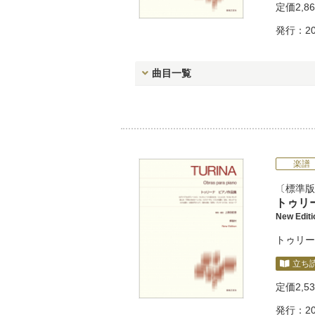
定価
2,8
発行：20
曲目一覧
楽譜
標準版
トゥリ
New Edi
トゥリー
立ち
定価
2,5
発行：20