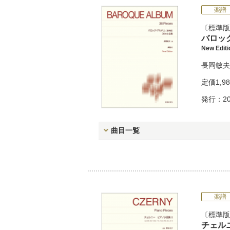
楽譜
標準版
バロッ
New Edi
長岡敏夫
定価
1,9
発行：20
曲目一覧
楽譜
標準版
チェル