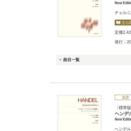
New Edi
チェルニ
立ち
定価
2,4
発行：20
曲目一覧
楽譜
標準版
ヘンデ
New Edi
ヘンデル