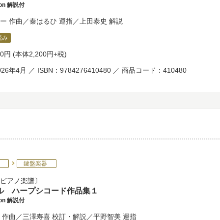
tion 解説付
ー
作曲／
秦はるひ
運指／
上田泰史
解説
読み
20円
(本体2,200円+税)
26年4月 ／ ISBN：9784276410480 ／ 商品コード：410480
鍵盤楽器
ピアノ楽譜
ル ハープシコード作品集１
tion 解説付
作曲／
三澤寿喜
校訂・解説／
平野智美
運指