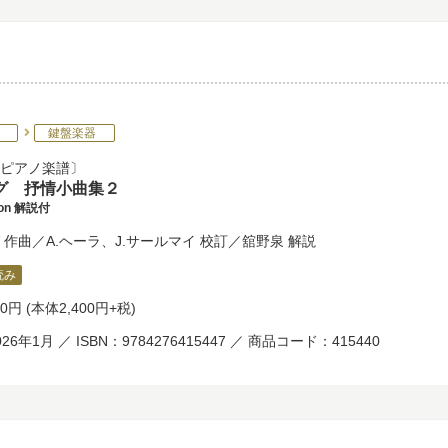
鍵盤楽器
ピアノ楽譜
グ 抒情小曲集２
tion 解説付
作曲／
A.ヘーラ
、
J.サールマイ
校訂／
舘野泉
解説
読み
40円
(本体2,400円+税)
26年1月 ／ ISBN：9784276415447 ／ 商品コード：415440