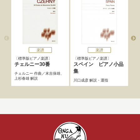
楽譜
楽譜
標準版ピアノ楽譜
標準版ピアノ楽譜
標
チェルニー30番
スペイン ピアノ小品
チ
集
チェルニー
作曲／
末吉保雄
、
チェ
上杉春雄
解説
説
川口成彦
解説・運指