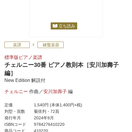
立ち読み
楽譜
鍵盤楽器
標準版ピアノ楽譜
チェルニー30番 ピアノ教則本［安川加壽子
編］
New Edition 解説付
チェルニー
作曲／
安川加壽子
編
定価
1,540円
(本体1,400円+税)
判型・頁数
菊倍判・72頁
発行年月
2024年9月
ISBNコード
9784276410220
商品コード
410220