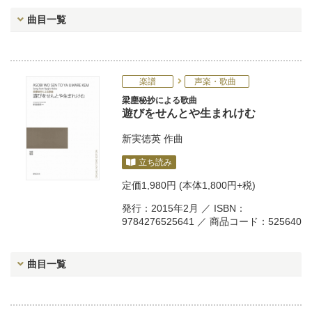
曲目一覧
楽譜
声楽・歌曲
梁塵秘抄による歌曲
遊びをせんとや生まれけむ
新実徳英
作曲
立ち読み
定価
1,980円
(本体1,800円+税)
発行：2015年2月 ／ ISBN：
9784276525641 ／ 商品コード：525640
曲目一覧