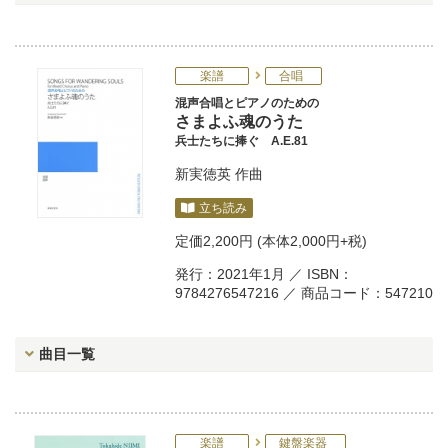
楽譜
合唱
混声合唱とピアノのための
さまよふ魂のうた
兵士たちに捧ぐ A.E.81
新実徳英
作曲
立ち読み
定価
2,200円
(本体2,000円+税)
発行：2021年1月 ／ ISBN：
9784276547216 ／ 商品コード：547210
曲目一覧
楽譜
鍵盤楽器