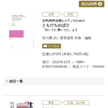
次の20件
楽譜
合唱
女声(同声)合唱とピアノのための
ともだちおばけ
「白いうた 青いうた」より
谷川雁
詞／
新実徳英
作曲・編曲
立ち読み
定価
1,870円
(本体1,700円+税)
発行：2022年10月 ／ ISBN：
9784276558540 ／ 商品コード：558540
曲目一覧
書籍
評論・読み物