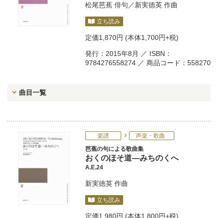
松尾芭蕉
俳句／
新実徳英
作曲
立ち読み
定価
1,870円
(本体1,700円+税)
発行：2015年8月 ／ ISBN：
9784276558274 ／ 商品コード：558270
曲目一覧
楽譜
声楽・歌曲
芭蕉の句による歌曲集
おくのほそ道―みちのくへ
A.E.24
新実徳英
作曲
立ち読み
定価
1,980円
(本体1,800円+税)