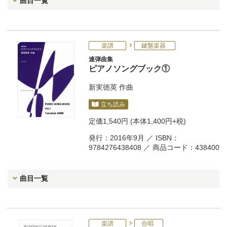
曲目一覧
楽譜
鍵盤楽器
連弾曲集
ピアノソングブック①
新実徳英
作曲
立ち読み
定価
1,540円
(本体1,400円+税)
発行：2016年9月 ／ ISBN：
9784276438408 ／ 商品コード：438400
曲目一覧
楽譜
合唱