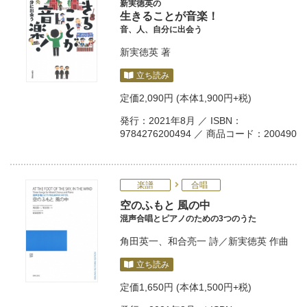
新実徳英の
生きることが音楽！
音、人、自分に出会う
新実徳英
著
立ち読み
定価
2,090円
(本体1,900円+税)
発行：2021年8月 ／ ISBN：
9784276200494 ／ 商品コード：200490
楽譜
合唱
空のふもと 風の中
混声合唱とピアノのための3つのうた
角田英一
、
和合亮一
詩／
新実徳英
作曲
立ち読み
定価
1,650円
(本体1,500円+税)