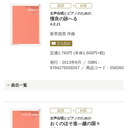
楽譜
合唱
女声合唱とピアノのための
憶良の詠へる
A.E.21
新実徳英
作曲
立ち読み
定価
1,760円
(本体1,600円+税)
発行：2013年8月 ／ ISBN：
9784276558267 ／ 商品コード：558260
曲目一覧
楽譜
合唱
女声合唱とピアノのための
おくのほそ道―越の国々