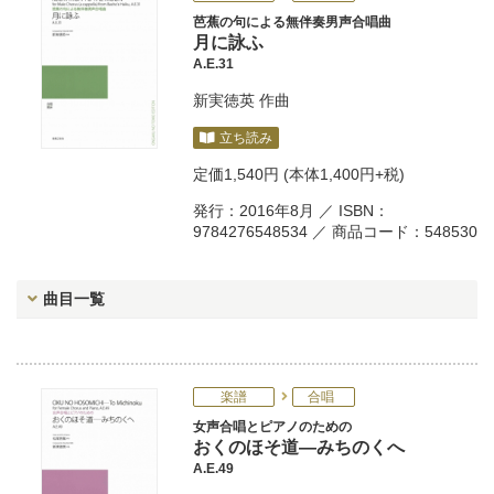
芭蕉の句による無伴奏男声合唱曲
月に詠ふ
A.E.31
新実徳英
作曲
立ち読み
定価
1,540円
(本体1,400円+税)
発行：2016年8月 ／ ISBN：
9784276548534 ／ 商品コード：548530
曲目一覧
楽譜
合唱
女声合唱とピアノのための
おくのほそ道―みちのくへ
A.E.49