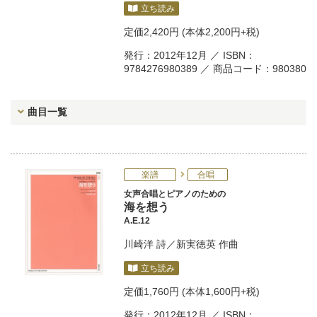
立ち読み
定価
2,420円
(本体2,200円+税)
発行：2012年12月 ／ ISBN：
9784276980389 ／ 商品コード：980380
曲目一覧
楽譜
合唱
女声合唱とピアノのための
海を想う
A.E.12
川崎洋
詩／
新実徳英
作曲
立ち読み
定価
1,760円
(本体1,600円+税)
発行：2012年12月 ／ ISBN：