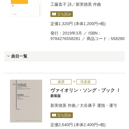
工藤直子
詩／
新実徳英
作曲
立ち読み
定価
1,320円
(本体1,200円+税)
発行：2019年3月 ／ ISBN：
9784276558281 ／ 商品コード：558280
曲目一覧
楽譜
弦楽器
ヴァイオリン・ソング・ブック Ⅰ
新装版
新実徳英
作曲／
大谷康子
運指・運弓
立ち読み
定価
2,640円
(本体2,400円+税)