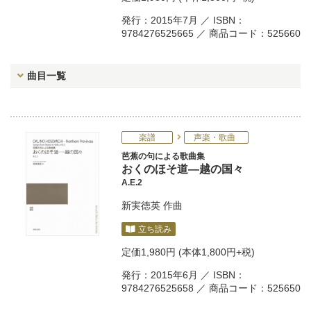
発行：2015年7月 ／ ISBN：
9784276525665 ／ 商品コード：525660
曲目一覧
楽譜
声楽・歌曲
芭蕉の句による歌曲集
おくのほそ道―越の国々
A.E.2
新実徳英
作曲
立ち読み
定価
1,980円
(本体1,800円+税)
発行：2015年6月 ／ ISBN：
9784276525658 ／ 商品コード：525650