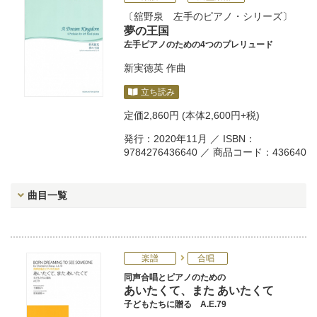
舘野泉 左手のピアノ・シリーズ
夢の王国
左手ピアノのための4つのプレリュード
新実徳英
作曲
立ち読み
定価
2,860円
(本体2,600円+税)
発行：2020年11月 ／ ISBN：
9784276436640 ／ 商品コード：436640
曲目一覧
楽譜
合唱
同声合唱とピアノのための
あいたくて、また あいたくて
子どもたちに贈る A.E.79