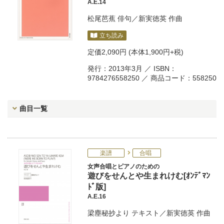
A.E.14
松尾芭蕉
俳句／
新実徳英
作曲
立ち読み
定価
2,090円
(本体1,900円+税)
発行：2013年3月 ／ ISBN：
9784276558250 ／ 商品コード：558250
曲目一覧
楽譜
合唱
女声合唱とピアノのための
遊びをせんとや生まれけむ[ｵﾝﾃﾞﾏﾝ
ﾄﾞ版]
A.E.16
梁塵秘抄より
テキスト／
新実徳英
作曲