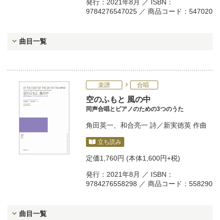
発行：2021年8月 ／ ISBN：
9784276547025 ／ 商品コード：547020
曲目一覧
楽譜
合唱
空のふもと 風の中
同声合唱とピアノのための3つのうた
角田英一
、
和合亮一
詩／
新実徳英
作曲
立ち読み
定価
1,760円
(本体1,600円+税)
発行：2021年8月 ／ ISBN：
9784276558298 ／ 商品コード：558290
曲目一覧