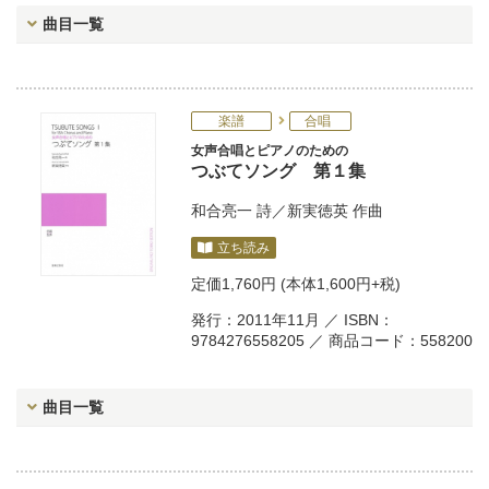
曲目一覧
楽譜
合唱
女声合唱とピアノのための
つぶてソング 第１集
和合亮一
詩／
新実徳英
作曲
立ち読み
定価
1,760円
(本体1,600円+税)
発行：2011年11月 ／ ISBN：
9784276558205 ／ 商品コード：558200
曲目一覧