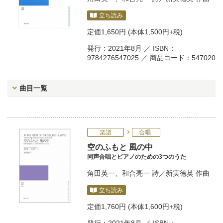
立ち読み
定価
1,650円
(本体1,500円+税)
発行：2021年8月 ／ ISBN：
9784276547025 ／ 商品コード：547020
曲目一覧
楽譜
合唱
空のふもと 風の中
同声合唱とピアノのための3つのうた
角田英一
、
和合亮一
詩／
新実徳英
作曲
立ち読み
定価
1,760円
(本体1,600円+税)