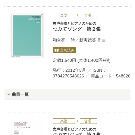
楽譜
合唱
男声合唱とピアノのための
つぶてソング 第２集
和合亮一
詩／
新実徳英
作曲
立ち読み
定価
1,540円
(本体1,400円+税)
発行：2012年5月 ／ ISBN：
9784276548626 ／ 商品コード：548620
曲目一覧
楽譜
合唱
女声合唱とピアノのための
つぶてソング 第２集