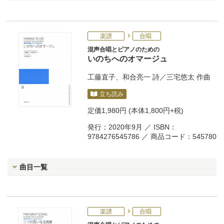
楽譜
合唱
混声合唱とピアノのための
いのちへのオマージュ
工藤直子
、
和合亮一
詩／
三宅悠太
作曲
立ち読み
定価
1,980円
(本体1,800円+税)
発行：2020年9月 ／ ISBN：
9784276545786 ／ 商品コード：545780
曲目一覧
楽譜
合唱