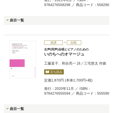
発行：2021年8月 ／ ISBN：
9784276558298 ／ 商品コード：558290
曲目一覧
楽譜
合唱
女声(同声)合唱とピアノのための
いのちへのオマージュ
工藤直子
、
和合亮一
詩／
三宅悠太
作曲
立ち読み
定価
1,870円
(本体1,700円+税)
発行：2020年11月 ／ ISBN：
9784276555594 ／ 商品コード：555590
曲目一覧