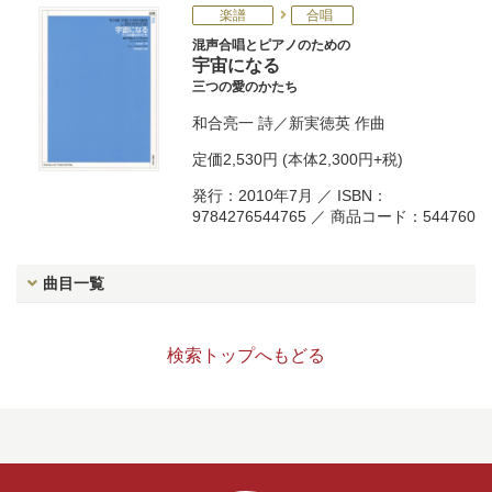
楽譜
合唱
混声合唱とピアノのための
宇宙になる
三つの愛のかたち
和合亮一
詩／
新実徳英
作曲
定価
2,530円
(本体2,300円+税)
発行：2010年7月 ／ ISBN：
9784276544765 ／ 商品コード：544760
曲目一覧
検索トップへもどる