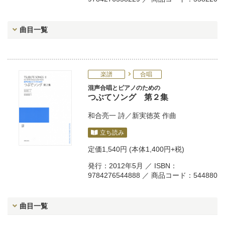
曲目一覧
楽譜
合唱
混声合唱とピアノのための
つぶてソング 第２集
和合亮一
詩／
新実徳英
作曲
立ち読み
定価
1,540円
(本体1,400円+税)
発行：2012年5月 ／ ISBN：
9784276544888 ／ 商品コード：544880
曲目一覧