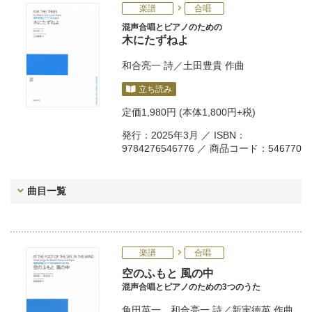
楽譜
合唱
混声合唱とピアノのための
木にたずねよ
和合亮一
詩／
土田豊貴
作曲
立ち読み
定価
1,980円
(本体1,800円+税)
発行：2025年3月 ／ ISBN：
9784276546776 ／ 商品コード：546770
曲目一覧
楽譜
合唱
空のふもと 風の中
混声合唱とピアノのための3つのうた
角田英一
、
和合亮一
詩／
新実徳英
作曲