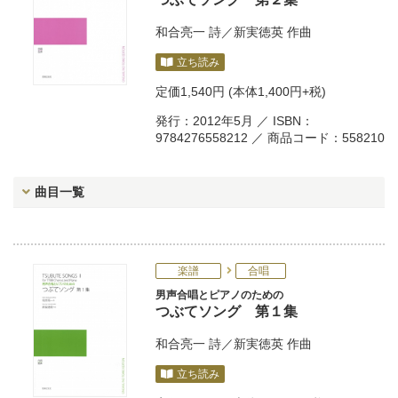
和合亮一
詩／
新実徳英
作曲
立ち読み
定価
1,540円
(本体1,400円+税)
発行：2012年5月 ／ ISBN：
9784276558212 ／ 商品コード：558210
曲目一覧
楽譜
合唱
男声合唱とピアノのための
つぶてソング 第１集
和合亮一
詩／
新実徳英
作曲
立ち読み