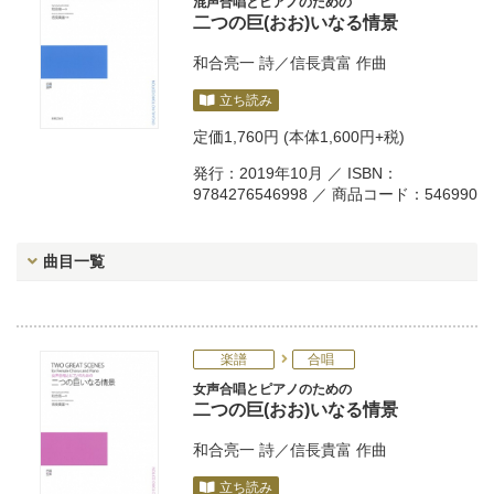
混声合唱とピアノのための
二つの巨(おお)いなる情景
和合亮一
詩／
信長貴富
作曲
立ち読み
定価
1,760円
(本体1,600円+税)
発行：2019年10月 ／ ISBN：
9784276546998 ／ 商品コード：546990
曲目一覧
楽譜
合唱
女声合唱とピアノのための
二つの巨(おお)いなる情景
和合亮一
詩／
信長貴富
作曲
立ち読み